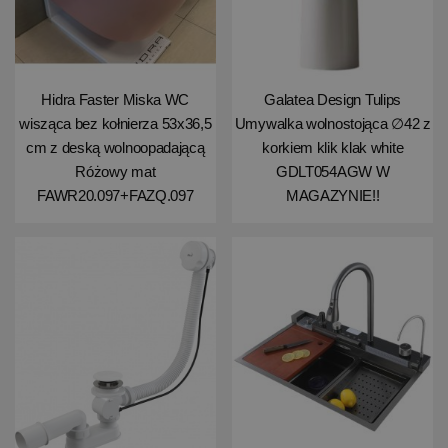
Hidra Faster Miska WC
Galatea Design Tulips
wisząca bez kołnierza 53x36,5
Umywalka wolnostojąca ∅42 z
cm z deską wolnoopadającą
korkiem klik klak white
Różowy mat
GDLT054AGW W
FAWR20.097+FAZQ.097
MAGAZYNIE!!