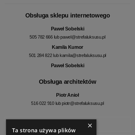
Obsługa sklepu internetowego
Paweł Sobelski
505 782 666 lub
pawel@strefaluksusu.pl
Kamila Kumor
501 284 822 lub
kamila@strefaluksusu.pl
Paweł Sobelski
Obsługa architektów
Piotr Anioł
516 022 910 lub
piotr@strefaluksusu.pl
×
Facebook
Ta strona używa plików