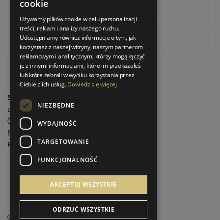
cookie
Instagram
Używamy plików cookie w celu personalizacji
treści, reklam i analizy naszego ruchu.
Udostępniamy również informacje o tym, jak
Pinterest
korzystasz z naszej witryny, naszym partnerom
reklamowym i analitycznym, którzy mogą łączyć
je z innymi informacjami, które im przekazałeś
lub które zebrali w wyniku korzystania przez
Ciebie z ich usług.
Dowiedz się więcej
StrefaLuksusu.pl
NIEZBĘDNE
ul. Bartycka 24/26 Pawilon 227
00-716 Warszawa
WYDAJNOŚĆ
NIP: 8251972213
TARGETOWANIE
REGON: 06035139
FUNKCJONALNOŚĆ
Menu informacyjne
AKCEPTUJ WSZYSTKIE
ODRZUĆ WSZYSTKIE
©
StrefaLuksusu.pl