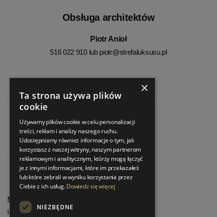
Obsługa architektów
Piotr Anioł
516 022 910 lub
piotr@strefaluksusu.pl
×
Facebook
Ta strona używa plików
cookie
Instagram
Używamy plików cookie w celu personalizacji
treści, reklam i analizy naszego ruchu.
Udostępniamy również informacje o tym, jak
Pinterest
korzystasz z naszej witryny, naszym partnerom
reklamowym i analitycznym, którzy mogą łączyć
je z innymi informacjami, które im przekazałeś
lub które zebrali w wyniku korzystania przez
Ciebie z ich usług.
Dowiedz się więcej
StrefaLuksusu.pl
NIEZBĘDNE
ul. Bartycka 24/26 Pawilon 227