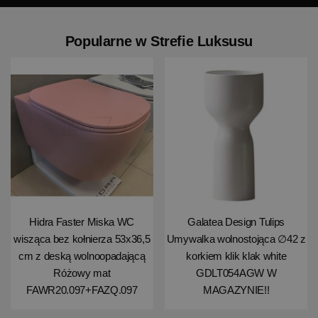
Popularne w Strefie Luksusu
Hidra Faster Miska WC
Galatea Design Tulips
wisząca bez kołnierza 53x36,5
Umywalka wolnostojąca ∅42 z
cm z deską wolnoopadającą
korkiem klik klak white
Różowy mat
GDLT054AGW W
FAWR20.097+FAZQ.097
MAGAZYNIE!!