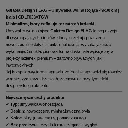
Galatea Design FLAG – Umywalka wolnostojąca 49x38 cm |
biała | GDLT033ATGW
Minimalizm, który definiuje przestrzeń łazienki
Umywalka wolnostojąca
Galatea Design FLAG
to propozycja
dla wymagających klientów, którzy oczekują połączenia
nowoczesnej estetyki z funkcjonalnością i wysoką jakością
wykonania. Smukła, pionowa forma doskonale wpisuje się w
projekty łazienek premium – zarówno prywatnych, jak i
inwestycyjnych.
Jej kompaktowy format sprawia, że idealnie sprawdzi się również
w mniejszych przestrzeniach, zachowując przy tym efekt
designerskiego akcentu.
Najważniejsze cechy produktu
✔
Typ:
umywalka wolnostojąca
✔
Design:
nowoczesna, minimalistyczna bryła
✔
Kolor:
biały (uniwersalny, ponadczasowy)
✔
Bez przelewu
– czysta forma, elegancki wygląd