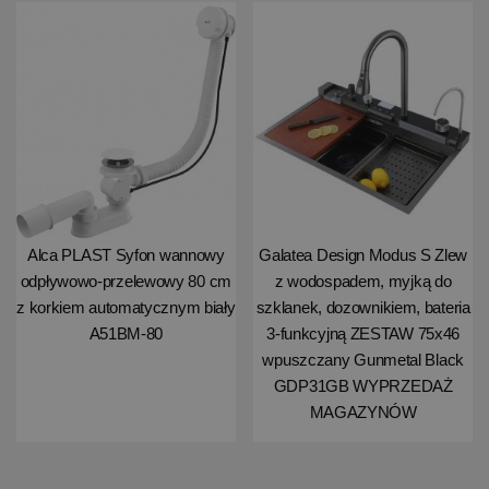
Alca PLAST Syfon wannowy
Galatea Design Modus S Zlew
odpływowo-przelewowy 80 cm
z wodospadem, myjką do
z korkiem automatycznym biały
szklanek, dozownikiem, bateria
A51BM-80
3-funkcyjną ZESTAW 75x46
wpuszczany Gunmetal Black
GDP31GB WYPRZEDAŻ
MAGAZYNÓW