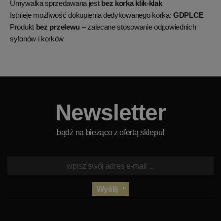
Umywalka sprzedawana jest
bez korka klik-klak
Istnieje możliwość dokupienia dedykowanego korka:
GDPLCE
Produkt
bez przelewu
– zalecane stosowanie odpowiednich
syfonów i korków
Newsletter
bądź na bieżąco z ofertą sklepu!
Wyślij