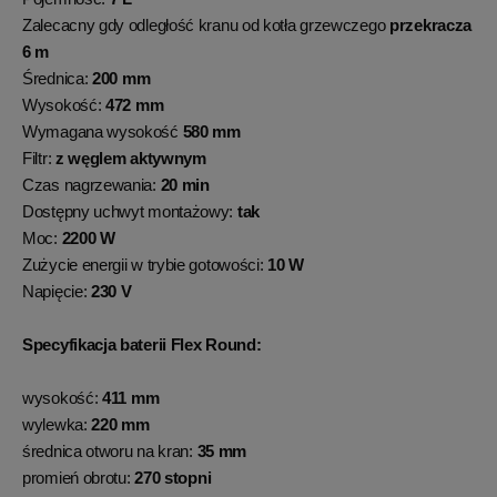
Zalecacny gdy odległość kranu od kotła grzewczego
przekracza
6 m
Średnica:
200
mm
Wysokość:
472 mm
Wymagana wysokość
580 mm
Filtr:
z węglem aktywnym
Czas nagrzewania:
20 min
Dostępny uchwyt montażowy:
tak
Moc:
2200
W
Zużycie energii w trybie gotowości:
10 W
Napięcie:
230 V
Specyfikacja baterii Flex Round:
wysokość:
411 mm
wylewka:
220 mm
średnica otworu na kran:
35 mm
promień obrotu:
270 stopni