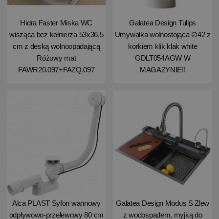
Hidra Faster Miska WC
Galatea Design Tulips
wisząca bez kołnierza 53x36,5
Umywalka wolnostojąca ∅42 z
cm z deską wolnoopadającą
korkiem klik klak white
Różowy mat
GDLT054AGW W
FAWR20.097+FAZQ.097
MAGAZYNIE!!
Alca PLAST Syfon wannowy
Galatea Design Modus S Zlew
odpływowo-przelewowy 80 cm
z wodospadem, myjką do