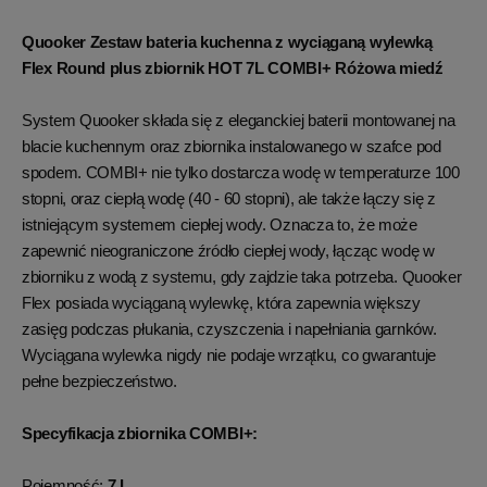
Quooker Zestaw bateria kuchenna z wyciąganą wylewką
Flex Round plus zbiornik HOT 7L COMBI+ Różowa miedź
System Quooker składa się z eleganckiej baterii montowanej na
blacie kuchennym oraz zbiornika instalowanego w szafce pod
spodem. COMBI+ nie tylko dostarcza wodę w temperaturze 100
stopni, oraz ciepłą wodę (40 - 60 stopni), ale także łączy się z
istniejącym systemem ciepłej wody. Oznacza to, że może
zapewnić nieograniczone źródło ciepłej wody, łącząc wodę w
zbiorniku z wodą z systemu, gdy zajdzie taka potrzeba. Quooker
Flex posiada wyciąganą wylewkę, która zapewnia większy
zasięg podczas płukania, czyszczenia i napełniania garnków.
Wyciągana wylewka nigdy nie podaje wrzątku, co gwarantuje
pełne bezpieczeństwo.
Specyfikacja zbiornika COMBI+:
Pojemność:
7
L