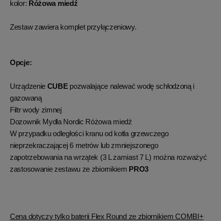
kolor:
Różowa miedź
Zestaw zawiera komplet przyłączeniowy.
Opcje:
Urządzenie
CUBE
pozwalające nalewać wodę schłodzoną i
gazowaną
Filtr wody zimnej
Dozownik Mydła Nordic Różowa miedź
W przypadku odległości kranu od kotła grzewczego
nieprzekraczającej 6 metrów lub zmniejszonego
zapotrzebowania na wrzątek (3 L zamiast 7 L) można rozważyć
zastosowanie zestawu ze zbiornikiem
PRO3
Cena dotyczy tylko baterii Flex Round ze zbiornikiem COMBI+