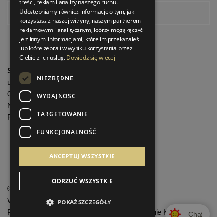
treści, reklam i analizy naszego ruchu.
Udostępniamy również informacje o tym, jak
Pinterest
korzystasz z naszej witryny, naszym partnerom
reklamowym i analitycznym, którzy mogą łączyć
je z innymi informacjami, które im przekazałeś
lub które zebrali w wyniku korzystania przez
Ciebie z ich usług.
Dowiedz się więcej
StrefaLuksusu.pl
NIEZBĘDNE
ul. Bartycka 24/26 Pawilon 227
00-716 Warszawa
WYDAJNOŚĆ
NIP: 8251972213
TARGETOWANIE
REGON: 06035139
FUNKCJONALNOŚĆ
Menu informacyjne
AKCEPTUJ WSZYSTKIE
ODRZUĆ WSZYSTKIE
©
StrefaLuksusu.pl
Wszelkie prawa zastrzeżone
POKAŻ SZCZEGÓŁY
Projekt graficzny KQSDesign.pl
:
Oprogramowanie KQS.store
Chat