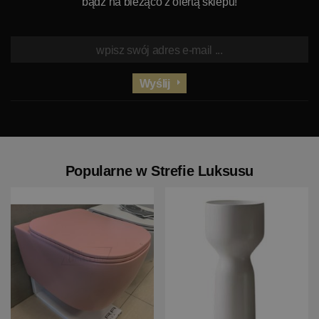
bądź na bieżąco z ofertą sklepu!
Wyślij
Popularne w Strefie Luksusu