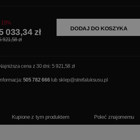
15%
DODAJ DO KOSZYKA
5 033,34 zł
5 921,58 zł
Najniższa cena z 30 dni: 5 921,58 zł
Informacja:
505 782 666
lub
sklep@strefaluksusu.pl
Kupione z tym produktem
Poleć znajomemu