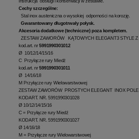
Instrukcja obsługi i konserwacji w zestawie.
Cechy szczególne:
Stal inox austeniczna o wysokiej odporności na korozję.
Gwarantowany długotrwały połysk.
Akcesoria dodatkowe (techniczne) poza kompletem.
ZESTAW ZAWORÓW KĄTOWYCH ELEGANT3 STYLE Z
kod.art. nr
5991990301012
Ø 10/12/14/15/16
C Przyłącze rury Miedź
kod.art. nr
5991990301011
Ø 14/16/18
M Przyłącze rury Wielowarstwowej
ZESTAW ZAWORÓW PROSTYCH ELEGANT INOX POL
KODART. NR.
5991990301028
Ø 10/12/14/15/16
C = Przyłącze rury Miedź
KODART. NR.
5991990301027
Ø 14/16/18
M = Przyłącze rury Wielowarstwowej