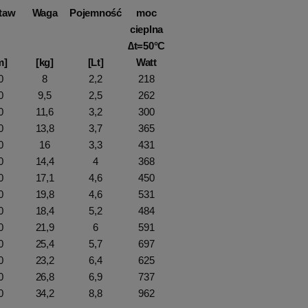
taw
Waga
Pojemność
moc
cieplna
∆t=50°C
m]
[kg]
[Lt]
Watt
0
8
2,2
218
0
9,5
2,5
262
0
11,6
3,2
300
0
13,8
3,7
365
0
16
3,3
431
0
14,4
4
368
0
17,1
4,6
450
0
19,8
4,6
531
0
18,4
5,2
484
0
21,9
6
591
0
25,4
5,7
697
0
23,2
6,4
625
0
26,8
6,9
737
0
34,2
8,8
962