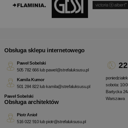
Obsługa sklepu internetowego
Paweł Sobelski
22
505 782 666 lub
pawel@strefaluksusu.pl
poniedziałek 
Kamila Kumor
sobota: 10:0
501 284 822 lub
kamila@strefaluksusu.pl
Bartycka 24
Paweł Sobelski
Warszawa
Obsługa architektów
Piotr Anioł
516 022 910 lub
piotr@strefaluksusu.pl