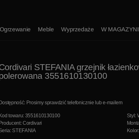
Ogrzewanie
Meble
Wyprzedaże
W MAGAZYNI
Cordivari STEFANIA grzejnik łazienk
polerowana 3551610130100
Dostępność: Prosimy sprawdzić telefonicznie lub e-mailem
Kod towaru: 3551610130100
Styl:
Producent:
Cordivari
Monta
Seria: STEFANIA
Kolor