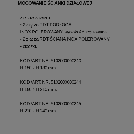
MOCOWANIE ŚCIANKI DZIAŁOWEJ
Zestaw zawiera:
• 2 złącza RDT-PODŁOGA
INOX POLEROWANY, wysokość regulowana
• 2 złącza RDT-ŚCIANA INOX POLEROWANY
• bloczki.
KOD /ART. NR.
5102000000243
H 150 ÷ H 180 mm.
KOD /ART. NR.
5102000000244
H 180 ÷ H 210 mm.
KOD /ART. NR.
5102000000245
H 210 ÷ H 240 mm.