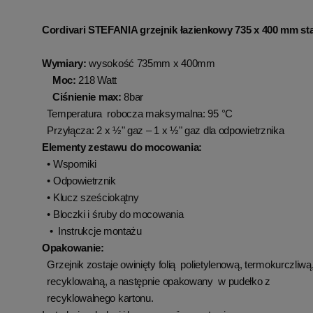
Cordivari STEFANIA grzejnik łazienkowy 735 x 400 mm s
Wymiary:
wysokość 735mm x 400mm
Moc:
218 Watt
Ciśnienie max:
8bar
Temperatura robocza maksymalna: 95 °C
Przyłącza: 2 x ½" gaz – 1 x ½" gaz dla odpowietrznika
Elementy zestawu do mocowania:
• Wsporniki
• Odpowietrznik
• Klucz sześciokątny
• Bloczki i śruby do mocowania
• Instrukcje montażu
Opakowanie:
Grzejnik zostaje owinięty folią polietylenową, termokurczliwą
recyklowalną, a następnie opakowany w pudełko z
recyklowalnego kartonu.