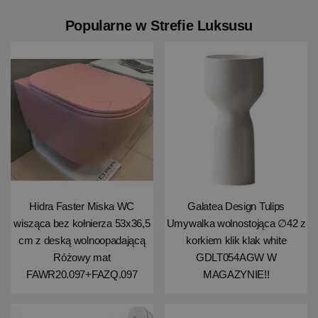
Popularne w Strefie Luksusu
Hidra Faster Miska WC
Galatea Design Tulips
wisząca bez kołnierza 53x36,5
Umywalka wolnostojąca ∅42 z
cm z deską wolnoopadającą
korkiem klik klak white
Różowy mat
GDLT054AGW W
FAWR20.097+FAZQ.097
MAGAZYNIE!!