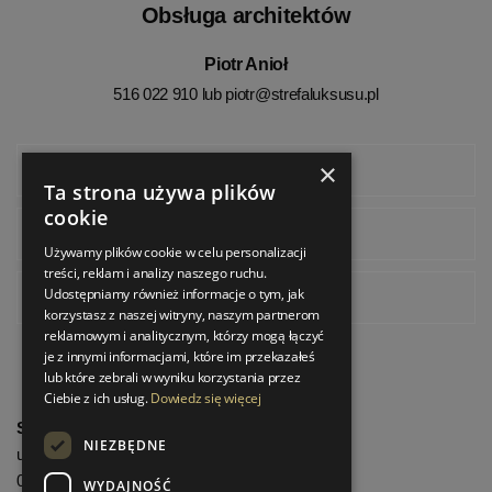
Obsługa architektów
Piotr Anioł
516 022 910 lub
piotr@strefaluksusu.pl
×
Facebook
Ta strona używa plików
cookie
Instagram
Używamy plików cookie w celu personalizacji
treści, reklam i analizy naszego ruchu.
Udostępniamy również informacje o tym, jak
Pinterest
korzystasz z naszej witryny, naszym partnerom
reklamowym i analitycznym, którzy mogą łączyć
je z innymi informacjami, które im przekazałeś
lub które zebrali w wyniku korzystania przez
Ciebie z ich usług.
Dowiedz się więcej
StrefaLuksusu.pl
NIEZBĘDNE
ul. Bartycka 24/26 Pawilon 227
00-716 Warszawa
WYDAJNOŚĆ