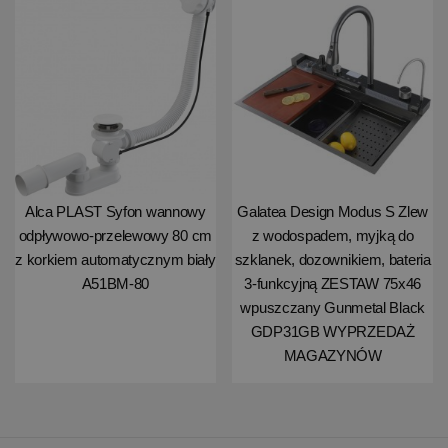
Alca PLAST Syfon wannowy
Galatea Design Modus S Zlew
odpływowo-przelewowy 80 cm
z wodospadem, myjką do
z korkiem automatycznym biały
szklanek, dozownikiem, bateria
A51BM-80
3-funkcyjną ZESTAW 75x46
wpuszczany Gunmetal Black
GDP31GB WYPRZEDAŻ
MAGAZYNÓW