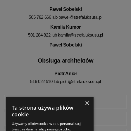
Paweł Sobelski
505 782 666 lub
pawel@strefaluksusu.pl
Kamila Kumor
501 284 822 lub
kamila@strefaluksusu.pl
Paweł Sobelski
Obsługa architektów
Piotr Anioł
516 022 910 lub
piotr@strefaluksusu.pl
×
Facebook
Ta strona używa plików
cookie
Instagram
Używamy plików cookie w celu personalizacji
treści, reklam i analizy naszego ruchu.