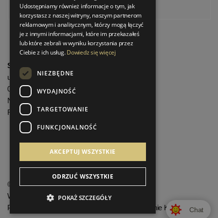
Udostępniamy również informacje o tym, jak
Pinterest
korzystasz z naszej witryny, naszym partnerom
reklamowym i analitycznym, którzy mogą łączyć
je z innymi informacjami, które im przekazałeś
lub które zebrali w wyniku korzystania przez
Ciebie z ich usług.
Dowiedz się więcej
StrefaLuksusu.pl
NIEZBĘDNE
ul. Bartycka 24/26 Pawilon 227
00-716 Warszawa
WYDAJNOŚĆ
NIP: 8251972213
TARGETOWANIE
REGON: 06035139
FUNKCJONALNOŚĆ
Menu informacyjne
AKCEPTUJ WSZYSTKIE
ODRZUĆ WSZYSTKIE
©
StrefaLuksusu.pl
Wszelkie prawa zastrzeżone
POKAŻ SZCZEGÓŁY
Projekt graficzny KQSDesign.pl
:
Oprogramowanie KQS.store
Chat