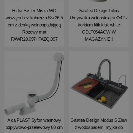
Hidra Faster Miska WC
Galatea Design Tulips
wisząca bez kołnierza 53x36,5
Umywalka wolnostojąca ∅42 z
cm z deską wolnoopadającą
korkiem klik klak white
Różowy mat
GDLT054AGW W
FAWR20.097+FAZQ.097
MAGAZYNIE!!
Alca PLAST Syfon wannowy
Galatea Design Modus S Zlew
odpływowo-przelewowy 80 cm
z wodospadem, myjką do