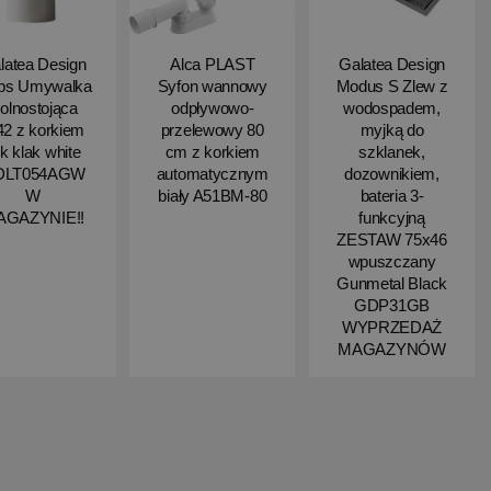
latea Design
Alca PLAST
Galatea Design
ips Umywalka
Syfon wannowy
Modus S Zlew z
olnostojąca
odpływowo-
wodospadem,
2 z korkiem
przelewowy 80
myjką do
ik klak white
cm z korkiem
szklanek,
DLT054AGW
automatycznym
dozownikiem,
W
biały A51BM-80
bateria 3-
AGAZYNIE!!
funkcyjną
ZESTAW 75x46
wpuszczany
Gunmetal Black
GDP31GB
WYPRZEDAŻ
MAGAZYNÓW