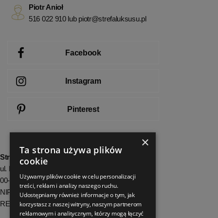
Piotr Anioł
516 022 910 lub
piotr@strefaluksusu.pl
Facebook
Instagram
Pinterest
×
Ta strona używa plików
StrefaLuksusu.pl
cookie
ul. Bartycka 24/26 Pawilon 227
Używamy plików cookie w celu personalizacji
00-716 Warszawa
treści, reklam i analizy naszego ruchu.
NIP: 8251972213
Udostępniamy również informacje o tym, jak
REGON: 06035139
korzystasz z naszej witryny, naszym partnerom
reklamowym i analitycznym, którzy mogą łączyć