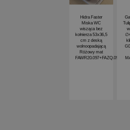
Hidra Faster
Ga
Miska WC
Tul
wisząca bez
w
kołnierza 53x36,5
∅4
cm z deską
kl
wolnoopadającą
G
Różowy mat
FAWR20.097+FAZQ.097
M