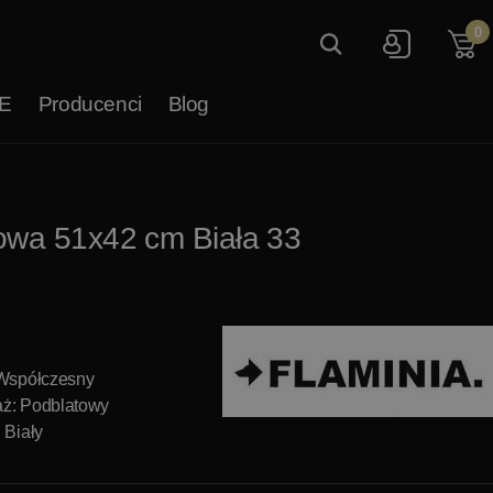
0
E
Producenci
Blog
owa 51x42 cm Biała 33
 Współczesny
ż: Podblatowy
 Biały