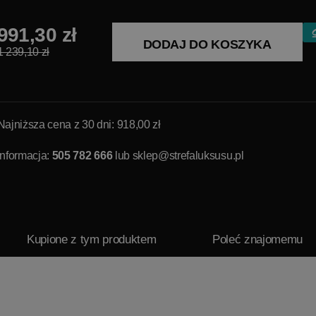
991,30 zł
DODAJ DO KOSZYKA
1 239,10 zł
Najniższa cena z 30 dni: 918,00 zł
Informacja:
505 782 666
lub
sklep@strefaluksusu.pl
Kupione z tym produktem
Poleć znajomemu