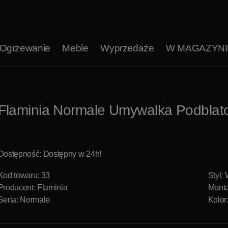
Ogrzewanie
Meble
Wyprzedaże
W MAGAZYNI
Flaminia Normale Umywalka Podblat
Dostępność: Dostępny w 24h!
Kod towaru: 33
Styl:
Producent:
Flaminia
Monta
Seria: Normale
Kolor: