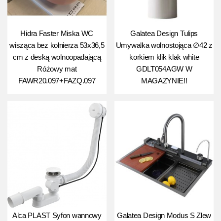
Hidra Faster Miska WC
Galatea Design Tulips
wisząca bez kołnierza 53x36,5
Umywalka wolnostojąca ∅42 z
cm z deską wolnoopadającą
korkiem klik klak white
Różowy mat
GDLT054AGW W
FAWR20.097+FAZQ.097
MAGAZYNIE!!
Alca PLAST Syfon wannowy
Galatea Design Modus S Zlew