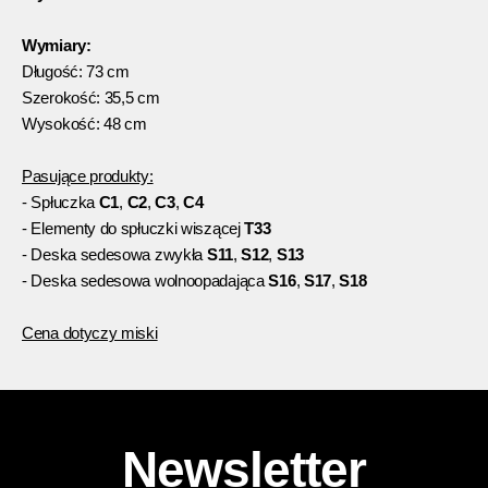
Wymiary:
Długość: 73 cm
Szerokość: 35,5 cm
Wysokość: 48 cm
Pasujące produkty:
- Spłuczka
C1
,
C2
,
C3
,
C4
- Elementy do spłuczki wiszącej
T33
- Deska sedesowa zwykła
S11
,
S12
,
S13
- Deska sedesowa wolnoopadająca
S16
,
S17
,
S18
Cena dotyczy miski
Newsletter