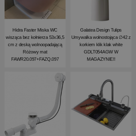
Hidra Faster Miska WC
Galatea Design Tulips
wisząca bez kołnierza 53x36,5
Umywalka wolnostojąca ∅42 z
cm z deską wolnoopadającą
korkiem klik klak white
Różowy mat
GDLT054AGW W
FAWR20.097+FAZQ.097
MAGAZYNIE!!