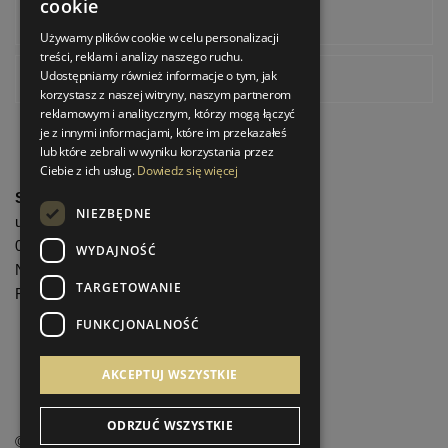
cookie
Instagram
Używamy plików cookie w celu personalizacji
treści, reklam i analizy naszego ruchu.
Udostępniamy również informacje o tym, jak
Pinterest
korzystasz z naszej witryny, naszym partnerom
reklamowym i analitycznym, którzy mogą łączyć
je z innymi informacjami, które im przekazałeś
lub które zebrali w wyniku korzystania przez
Ciebie z ich usług.
Dowiedz się więcej
StrefaLuksusu.pl
NIEZBĘDNE
ul. Bartycka 24/26 Pawilon 227
00-716 Warszawa
WYDAJNOŚĆ
NIP: 8251972213
TARGETOWANIE
REGON: 06035139
FUNKCJONALNOŚĆ
Menu informacyjne
AKCEPTUJ WSZYSTKIE
ODRZUĆ WSZYSTKIE
©
StrefaLuksusu.pl