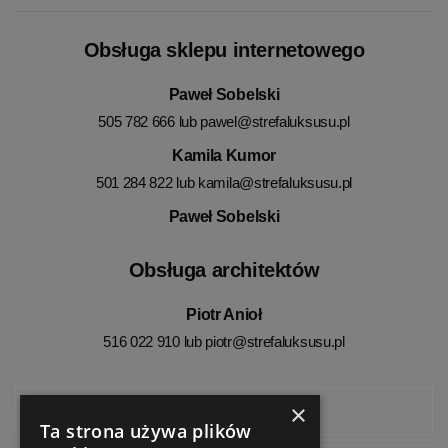
Obsługa sklepu internetowego
Paweł Sobelski
505 782 666 lub
pawel@strefaluksusu.pl
Kamila Kumor
501 284 822 lub
kamila@strefaluksusu.pl
Paweł Sobelski
Obsługa architektów
Piotr Anioł
516 022 910 lub
piotr@strefaluksusu.pl
×
Facebook
Ta strona używa plików