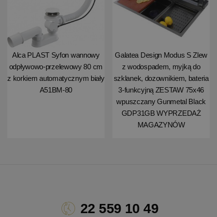
Alca PLAST Syfon wannowy
Galatea Design Modus S Zlew
odpływowo-przelewowy 80 cm
z wodospadem, myjką do
z korkiem automatycznym biały
szklanek, dozownikiem, bateria
A51BM-80
3-funkcyjną ZESTAW 75x46
wpuszczany Gunmetal Black
GDP31GB WYPRZEDAŻ
MAGAZYNÓW
22 559 10 49