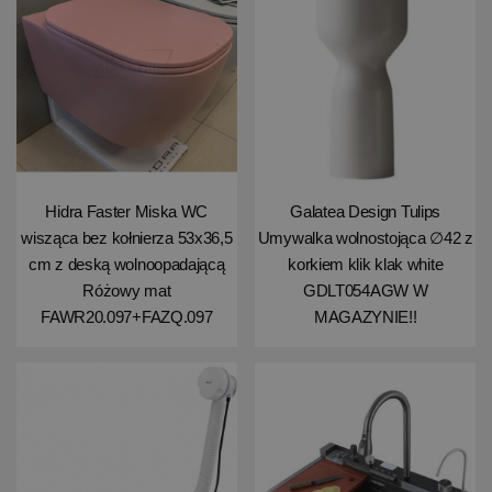
Hidra Faster Miska WC
Galatea Design Tulips
wisząca bez kołnierza 53x36,5
Umywalka wolnostojąca ∅42 z
cm z deską wolnoopadającą
korkiem klik klak white
Różowy mat
GDLT054AGW W
FAWR20.097+FAZQ.097
MAGAZYNIE!!