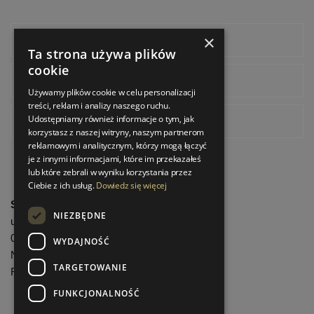
×
Facebook
Ta strona używa plików
cookie
Instagram
Używamy plików cookie w celu personalizacji
treści, reklam i analizy naszego ruchu.
Udostępniamy również informacje o tym, jak
Pinterest
korzystasz z naszej witryny, naszym partnerom
reklamowym i analitycznym, którzy mogą łączyć
je z innymi informacjami, które im przekazałeś
lub które zebrali w wyniku korzystania przez
Ciebie z ich usług.
Dowiedz się więcej
StrefaLuksusu.pl
NIEZBĘDNE
ul. Bartycka 24/26 Pawilon 227
00-716 Warszawa
WYDAJNOŚĆ
NIP: 8251972213
TARGETOWANIE
REGON: 06035139
FUNKCJONALNOŚĆ