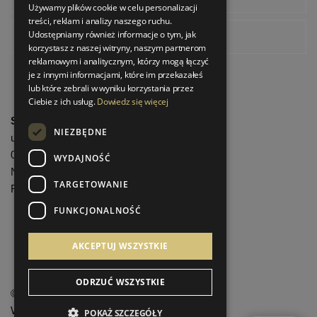
Używamy plików cookie w celu personalizacji
treści, reklam i analizy naszego ruchu.
Udostępniamy również informacje o tym, jak
Pinterest
korzystasz z naszej witryny, naszym partnerom
reklamowym i analitycznym, którzy mogą łączyć
je z innymi informacjami, które im przekazałeś
lub które zebrali w wyniku korzystania przez
Ciebie z ich usług.
Dowiedz się więcej
StrefaLuksusu.pl
NIEZBĘDNE
ul. Bartycka 24/26 Pawilon 227
00-716 Warszawa
WYDAJNOŚĆ
NIP: 8251972213
TARGETOWANIE
REGON: 06035139
FUNKCJONALNOŚĆ
Menu informacyjne
AKCEPTUJ WSZYSTKIE
ODRZUĆ WSZYSTKIE
©
StrefaLuksusu.pl
Wszelkie prawa zastrzeżone
POKAŻ SZCZEGÓŁY