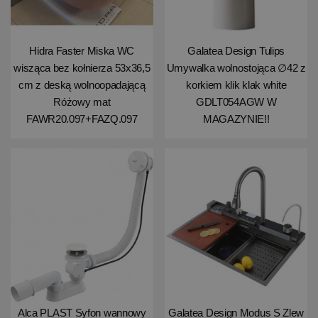
Hidra Faster Miska WC
Galatea Design Tulips
wisząca bez kołnierza 53x36,5
Umywalka wolnostojąca ∅42 z
cm z deską wolnoopadającą
korkiem klik klak white
Różowy mat
GDLT054AGW W
FAWR20.097+FAZQ.097
MAGAZYNIE!!
Alca PLAST Syfon wannowy
Galatea Design Modus S Zlew