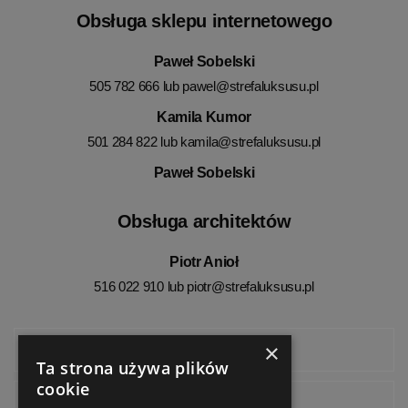
Obsługa sklepu internetowego
Paweł Sobelski
505 782 666 lub
pawel@strefaluksusu.pl
Kamila Kumor
501 284 822 lub
kamila@strefaluksusu.pl
Paweł Sobelski
Obsługa architektów
Piotr Anioł
516 022 910 lub
piotr@strefaluksusu.pl
×
Facebook
Ta strona używa plików
cookie
Instagram