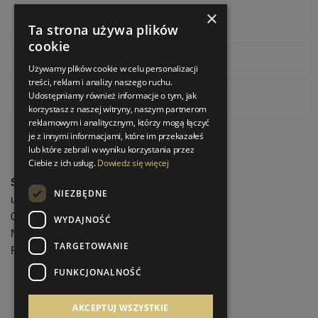
×
Facebook
Ta strona używa plików
cookie
Instagram
Używamy plików cookie w celu personalizacji
treści, reklam i analizy naszego ruchu.
Udostępniamy również informacje o tym, jak
Pinterest
korzystasz z naszej witryny, naszym partnerom
reklamowym i analitycznym, którzy mogą łączyć
je z innymi informacjami, które im przekazałeś
lub które zebrali w wyniku korzystania przez
Ciebie z ich usług.
Dowiedz się więcej
StrefaLuksusu.pl
NIEZBĘDNE
ul. Bartycka 24/26 Pawilon 227
00-716 Warszawa
WYDAJNOŚĆ
NIP: 8251972213
TARGETOWANIE
REGON: 06035139
FUNKCJONALNOŚĆ
Menu informacyjne
AKCEPTUJ WSZYSTKIE