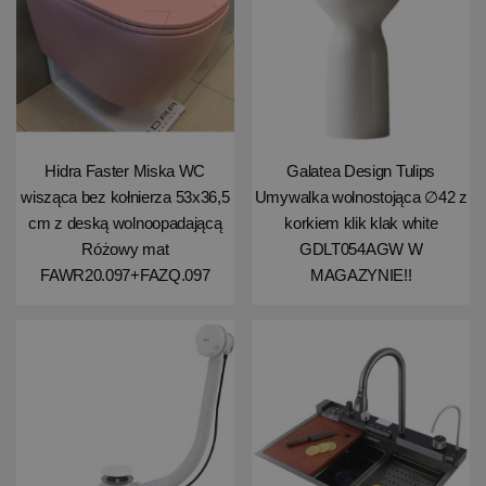
Hidra Faster Miska WC
Galatea Design Tulips
wisząca bez kołnierza 53x36,5
Umywalka wolnostojąca ∅42 z
cm z deską wolnoopadającą
korkiem klik klak white
Różowy mat
GDLT054AGW W
FAWR20.097+FAZQ.097
MAGAZYNIE!!