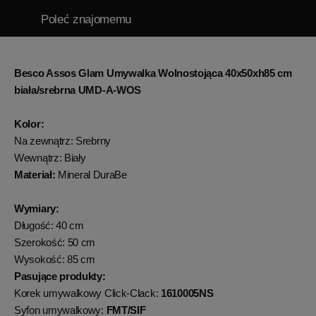
Poleć znajomemu
Besco Assos Glam Umywalka Wolnostojąca 40x50xh85 cm
biała/srebrna UMD-A-WOS
Kolor:
Na zewnątrz: Srebrny
Wewnątrz: Biały
Materiał:
Mineral DuraBe
Wymiary:
Długość: 40 cm
Szerokość: 50 cm
Wysokość: 85 cm
Pasujące produkty:
Korek umywalkowy Click-Clack:
1610005NS
Syfon umywalkowy:
FMT/SIF