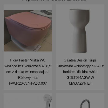
Hidra Faster Miska WC
Galatea Design Tulips
wisząca bez kołnierza 53x36,5
Umywalka wolnostojąca ∅42 z
cm z deską wolnoopadającą
korkiem klik klak white
Różowy mat
GDLT054AGW W
FAWR20.097+FAZQ.097
MAGAZYNIE!!