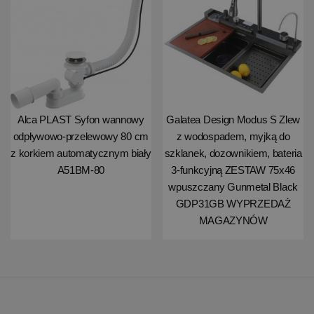
Alca PLAST Syfon wannowy
Galatea Design Modus S Zlew
odpływowo-przelewowy 80 cm
z wodospadem, myjką do
z korkiem automatycznym biały
szklanek, dozownikiem, bateria
A51BM-80
3-funkcyjną ZESTAW 75x46
wpuszczany Gunmetal Black
GDP31GB WYPRZEDAŻ
MAGAZYNÓW