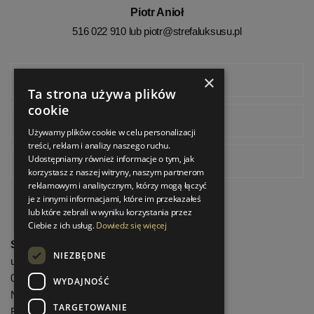
Piotr Anioł
516 022 910 lub
piotr@strefaluksusu.pl
×
Facebook
Ta strona używa plików
cookie
Instagram
Używamy plików cookie w celu personalizacji
treści, reklam i analizy naszego ruchu.
Udostępniamy również informacje o tym, jak
Pinterest
korzystasz z naszej witryny, naszym partnerom
reklamowym i analitycznym, którzy mogą łączyć
je z innymi informacjami, które im przekazałeś
lub które zebrali w wyniku korzystania przez
Ciebie z ich usług.
Dowiedz się więcej
StrefaLuksusu.pl
NIEZBĘDNE
ul. Bartycka 24/26 Pawilon 227
00-716 Warszawa
WYDAJNOŚĆ
NIP: 8251972213
TARGETOWANIE
REGON: 06035139