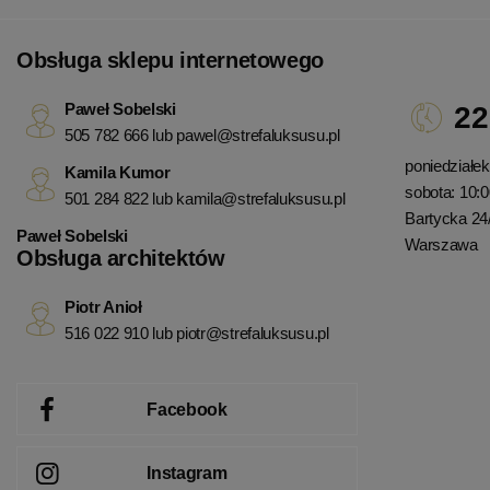
Obsługa sklepu internetowego
Paweł Sobelski
22
505 782 666 lub
pawel@strefaluksusu.pl
poniedziałek 
Kamila Kumor
sobota: 10:0
501 284 822 lub
kamila@strefaluksusu.pl
Bartycka 24
Paweł Sobelski
Warszawa
Obsługa architektów
Piotr Anioł
516 022 910 lub
piotr@strefaluksusu.pl
Facebook
Instagram