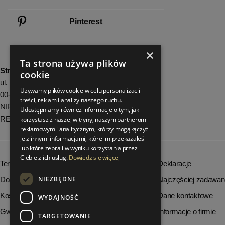
Pinterest
×
Ta strona używa plików
StrefaLuksusu.pl
cookie
ul. Bartycka 24/26 Pawilon 227
Używamy plików cookie w celu personalizacji
00-716 Warszawa
treści, reklam i analizy naszego ruchu.
NIP: 8251972213
Udostępniamy również informacje o tym, jak
REGON: 06035139
korzystasz z naszej witryny, naszym partnerom
reklamowym i analitycznym, którzy mogą łączyć
je z innymi informacjami, które im przekazałeś
lub które zebrali w wyniku korzystania przez
Ciebie z ich usług.
Dowiedz się więcej
Terminy realizacji zamówień
Deklaracje
NIEZBĘDNE
Dostępność produktów
Najczęściej zadawan
Koszty dostawy
Dane kontaktowe
WYDAJNOŚĆ
Gwarancja i serwis
Informacje o firmie
TARGETOWANIE