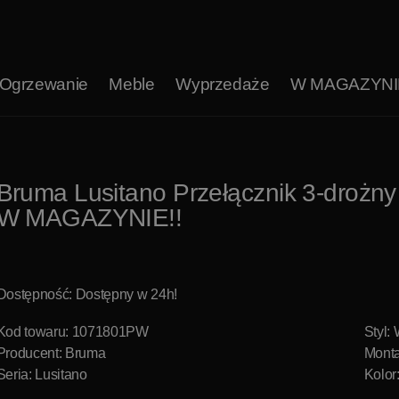
Ogrzewanie
Meble
Wyprzedaże
W MAGAZYNI
Bruma Lusitano Przełącznik 3-droż
W MAGAZYNIE!!
Dostępność: Dostępny w 24h!
Kod towaru: 1071801PW
Styl:
Producent:
Bruma
Monta
Seria: Lusitano
Kolor