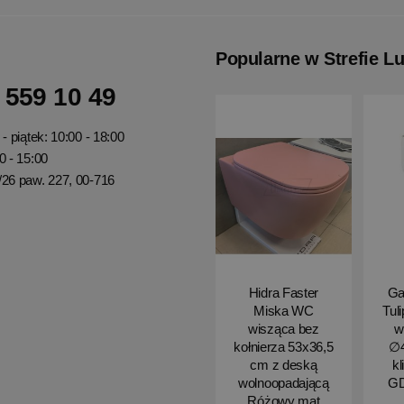
Popularne w Strefie L
 559 10 49
- piątek: 10:00 - 18:00
0 - 15:00
/26 paw. 227, 00-716
Hidra Faster
Ga
Miska WC
Tul
wisząca bez
w
kołnierza 53x36,5
∅4
cm z deską
kl
wolnoopadającą
G
Różowy mat