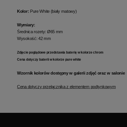
Kolor:
Pure White (biały matowy)
Wymiary:
Średnica rozety: Ø65 mm
Wysokość: 42 mm
Zdjęcie poglądowe przedstawia baterię w kolorze chrom
Cena dotyczy baterii w kolorze pure white
Wzornik kolorów dostępny w galerii zdjęć oraz w salonie
Cena dotyczy przełącznika z elementem podtynkowym