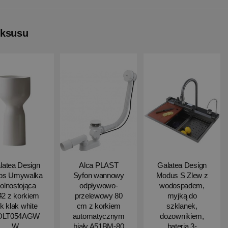
uksusu
latea Design
Alca PLAST
Galatea Design
ips Umywalka
Syfon wannowy
Modus S Zlew z
olnostojąca
odpływowo-
wodospadem,
2 z korkiem
przelewowy 80
myjką do
ik klak white
cm z korkiem
szklanek,
DLT054AGW
automatycznym
dozownikiem,
W
biały A51BM-80
bateria 3-