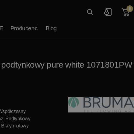
0
E
Producenci
Blog
ny podtynkowy pure white 1071801PW
 Współczesny
ż: Podtynkowy
: Biały matowy