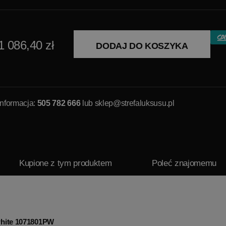
1 086,40 zł
DODAJ DO KOSZYKA
Informacja:
505 782 666
lub
sklep@strefaluksusu.pl
Kupione z tym produktem
Poleć znajomemu
white 1071801PW