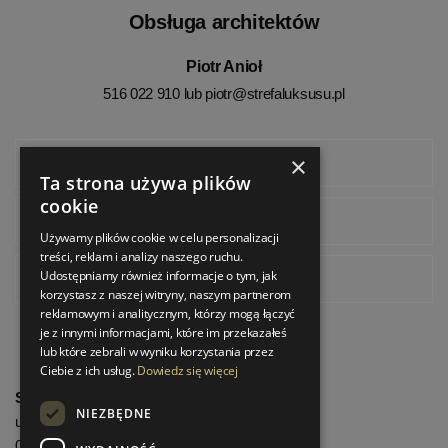
Obsługa architektów
Piotr Anioł
516 022 910 lub
piotr@strefaluksusu.pl
×
Facebook
Ta strona używa plików
cookie
Instagram
Używamy plików cookie w celu personalizacji
treści, reklam i analizy naszego ruchu.
Udostępniamy również informacje o tym, jak
Pinterest
korzystasz z naszej witryny, naszym partnerom
reklamowym i analitycznym, którzy mogą łączyć
je z innymi informacjami, które im przekazałeś
lub które zebrali w wyniku korzystania przez
Ciebie z ich usług.
Dowiedz się więcej
StrefaLuksusu.pl
NIEZBĘDNE
ul. Bartycka 24/26 Pawilon 227
00-716 Warszawa