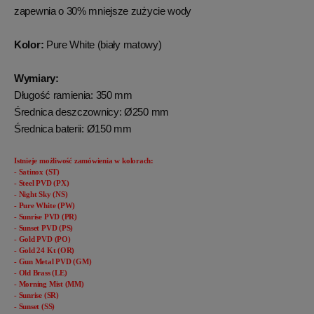
zapewnia o 30% mniejsze zużycie wody
Kolor:
Pure White (biały matowy)
Wymiary:
Długość ramienia: 350 mm
Średnica deszczownicy: Ø250 mm
Średnica baterii: Ø150 mm
Istnieje możliwość zamówienia w kolorach:
- Satinox (ST)
- Steel PVD (PX)
- Night Sky (NS)
- Pure White (PW)
- Sunrise PVD (PR)
- Sunset PVD (PS)
- Gold PVD (PO)
- Gold 24 Kt (OR)
- Gun Metal PVD (GM)
- Old Brass (LE)
- Morning Mist (MM)
- Sunrise (SR)
- Sunset (SS)