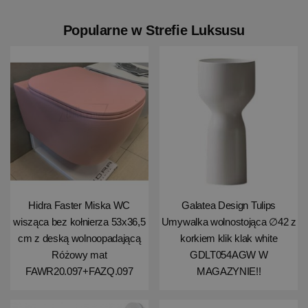
Popularne w Strefie Luksusu
Hidra Faster Miska WC
Galatea Design Tulips
wisząca bez kołnierza 53x36,5
Umywalka wolnostojąca ∅42 z
cm z deską wolnoopadającą
korkiem klik klak white
Różowy mat
GDLT054AGW W
FAWR20.097+FAZQ.097
MAGAZYNIE!!