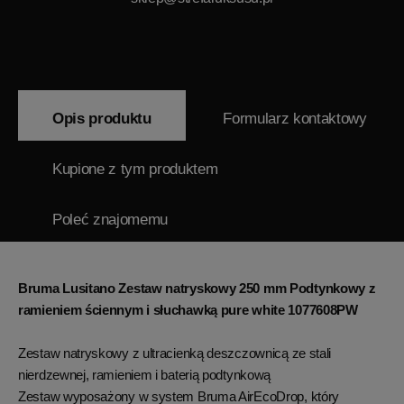
Opis produktu
Formularz kontaktowy
Kupione z tym produktem
Poleć znajomemu
Bruma Lusitano Zestaw natryskowy 250 mm Podtynkowy z
ramieniem ściennym i słuchawką pure white 1077608PW
Zestaw natryskowy z ultracienką deszczownicą ze stali
nierdzewnej, ramieniem i baterią podtynkową
Zestaw wyposażony w system Bruma AirEcoDrop, który