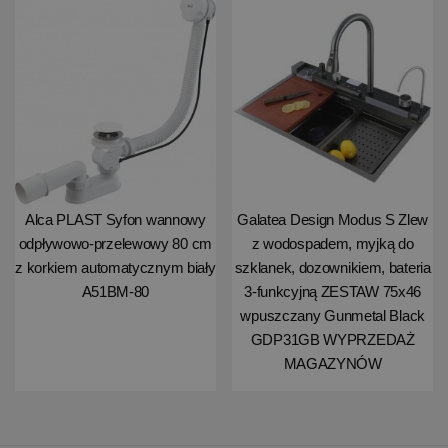
Alca PLAST Syfon wannowy
Galatea Design Modus S Zlew
odpływowo-przelewowy 80 cm
z wodospadem, myjką do
z korkiem automatycznym biały
szklanek, dozownikiem, bateria
A51BM-80
3-funkcyjną ZESTAW 75x46
wpuszczany Gunmetal Black
GDP31GB WYPRZEDAŻ
MAGAZYNÓW