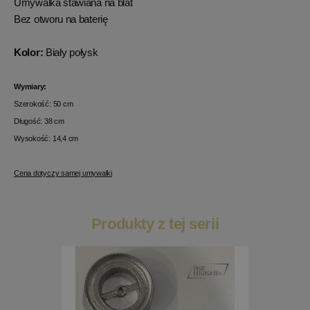
Umywalka stawiana na blat
Bez otworu na baterię
Kolor:
Biały połysk
Wymiary:
Szerokość: 50 cm
Długość: 38 c
m
Wysokość: 14,4 cm
Cena dotyczy samej umywalki
Produkty z tej serii