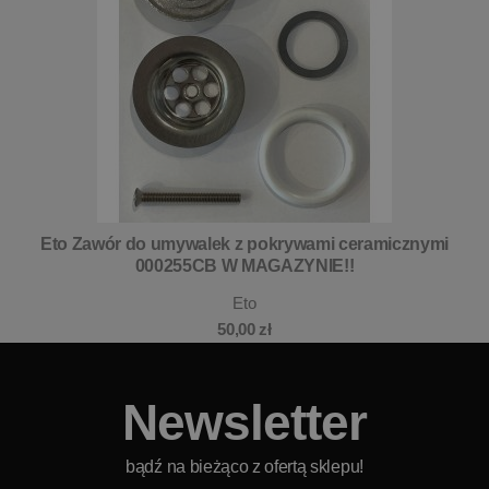
Eto Zawór do umywalek z pokrywami ceramicznymi
000255CB W MAGAZYNIE!!
Eto
50,00 zł
Newsletter
bądź na bieżąco z ofertą sklepu!