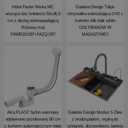
Hidra Faster Miska WC
Galatea Design Tulips
wisząca bez kołnierza 53x36,5
Umywalka wolnostojąca ∅42 z
cm z deską wolnoopadającą
korkiem klik klak white
Różowy mat
GDLT054AGW W
FAWR20.097+FAZQ.097
MAGAZYNIE!!
Alca PLAST Syfon wannowy
Galatea Design Modus S Zlew
odpływowo-przelewowy 80 cm
z wodospadem, myjką do
z korkiem automatycznym biały
szklanek, dozownikiem, bateria