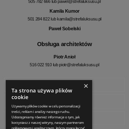
505 782 666 lub
pawel@strefaluksusu.pl
Kamila Kumor
501 284 822 lub
kamila@strefaluksusu.pl
Paweł Sobelski
Obsługa architektów
Piotr Anioł
516 022 910 lub
piotr@strefaluksusu.pl
×
Facebook
Ta strona używa plików
cookie
Instagram
Używamy plików cookie w celu personalizacji
treści, reklam i analizy naszego ruchu.
Udostępniamy również informacje o tym, jak
Pinterest
korzystasz z naszej witryny, naszym partnerom
reklamowym i analitycznym, którzy mogą łączyć