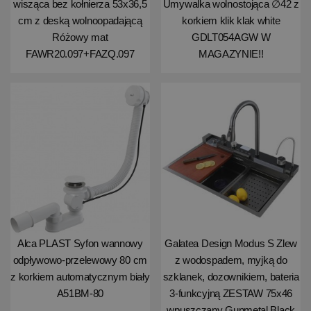
wisząca bez kołnierza 53x36,5
Umywalka wolnostojąca ∅42 z
cm z deską wolnoopadającą
korkiem klik klak white
Różowy mat
GDLT054AGW W
FAWR20.097+FAZQ.097
MAGAZYNIE!!
Alca PLAST Syfon wannowy
Galatea Design Modus S Zlew
odpływowo-przelewowy 80 cm
z wodospadem, myjką do
z korkiem automatycznym biały
szklanek, dozownikiem, bateria
A51BM-80
3-funkcyjną ZESTAW 75x46
wpuszczany Gunmetal Black