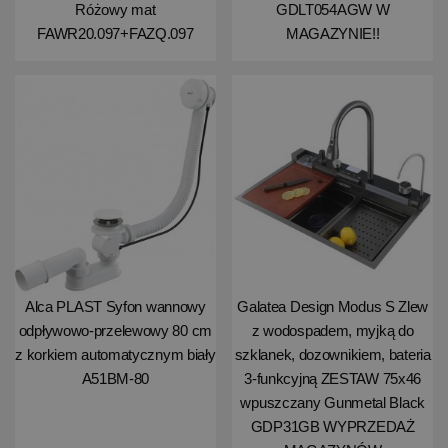
Różowy mat
GDLT054AGW W
FAWR20.097+FAZQ.097
MAGAZYNIE!!
Alca PLAST Syfon wannowy
Galatea Design Modus S Zlew
odpływowo-przelewowy 80 cm
z wodospadem, myjką do
z korkiem automatycznym biały
szklanek, dozownikiem, bateria
A51BM-80
3-funkcyjną ZESTAW 75x46
wpuszczany Gunmetal Black
GDP31GB WYPRZEDAŻ