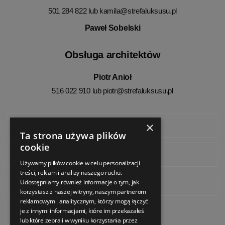
501 284 822 lub
kamila@strefaluksusu.pl
Paweł Sobelski
Obsługa architektów
Piotr Anioł
516 022 910 lub
piotr@strefaluksusu.pl
×
Facebook
Ta strona używa plików
cookie
Instagram
Używamy plików cookie w celu personalizacji
treści, reklam i analizy naszego ruchu.
Udostępniamy również informacje o tym, jak
Pinterest
korzystasz z naszej witryny, naszym partnerom
reklamowym i analitycznym, którzy mogą łączyć
je z innymi informacjami, które im przekazałeś
lub które zebrali w wyniku korzystania przez