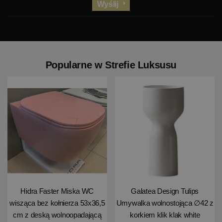
Wyślij
Popularne w Strefie Luksusu
Hidra Faster Miska WC
Galatea Design Tulips
wisząca bez kołnierza 53x36,5
Umywalka wolnostojąca ∅42 z
cm z deską wolnoopadającą
korkiem klik klak white