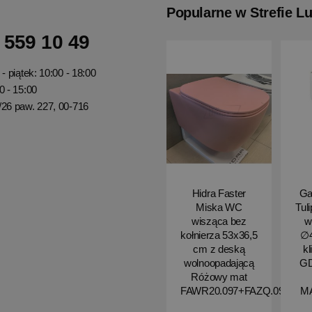
Popularne w Strefie L
 559 10 49
- piątek: 10:00 - 18:00
0 - 15:00
/26 paw. 227, 00-716
Hidra Faster
Ga
Miska WC
Tul
wisząca bez
w
kołnierza 53x36,5
∅4
cm z deską
kl
wolnoopadającą
G
Różowy mat
FAWR20.097+FAZQ.097
M