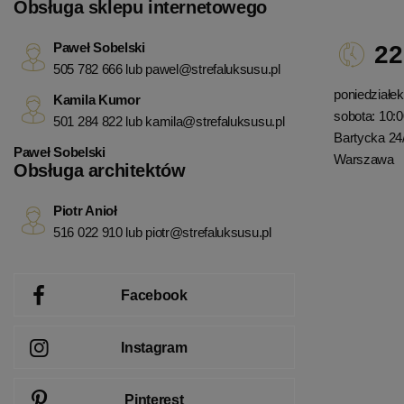
Obsługa sklepu internetowego
Paweł Sobelski
22
505 782 666 lub
pawel@strefaluksusu.pl
poniedziałek 
Kamila Kumor
sobota: 10:0
501 284 822 lub
kamila@strefaluksusu.pl
Bartycka 24
Paweł Sobelski
Warszawa
Obsługa architektów
Piotr Anioł
516 022 910 lub
piotr@strefaluksusu.pl
Facebook
Instagram
Pinterest