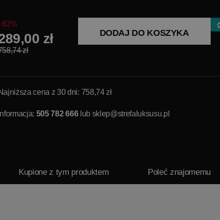
62%
DODAJ DO KOSZYKA
289,00 zł
758,74 zł
Najniższa cena z 30 dni: 758,74 zł
Informacja:
505 782 666
lub
sklep@strefaluksusu.pl
Kupione z tym produktem
Poleć znajomemu