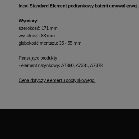
Ideal Standard Element podtynkowy baterii umywalkowe
Wymiary:
szerokość: 171 mm
wysokość: 83 mm
głębokość montażu: 35 - 55 mm
Paasujące produkty:
- element natynkowy: A7380, A7381, A7378
Cena dotyczy elementu podtynkowego.