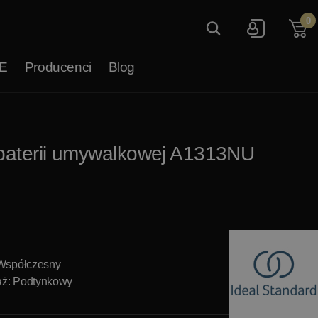
0
E
Producenci
Blog
baterii umywalkowej A1313NU
 Współczesny
ż: Podtynkowy