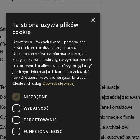
×
Ta strona używa plików
StrefaLuksusu.pl
cookie
ul. Bartycka 24/26 Pawilon 227
Używamy plików cookie w celu personalizacji
00-716 Warszawa
treści, reklam i analizy naszego ruchu.
NIP: 8251972213
Udostępniamy również informacje o tym, jak
REGON: 06035139
korzystasz z naszej witryny, naszym partnerom
reklamowym i analitycznym, którzy mogą łączyć
je z innymi informacjami, które im przekazałeś
lub które zebrali w wyniku korzystania przez
Ciebie z ich usług.
Dowiedz się więcej
Terminy realizacji zamówień
Deklaracje
NIEZBĘDNE
Dostępność produktów
Najczęściej zadawan
Koszty dostawy
Dane kontaktowe
WYDAJNOŚĆ
Gwarancja i serwis
Informacje o firmie
TARGETOWANIE
Zwrot towaru
Dla architektów
FUNKCJONALNOŚĆ
Regulamin
Jak kupować na raty