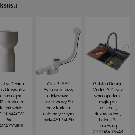
uksusu
latea Design
Alca PLAST
Galatea Design
ips Umywalka
Syfon wannowy
Modus S Zlew z
olnostojąca
odpływowo-
wodospadem,
2 z korkiem
przelewowy 80
myjką do
ik klak white
cm z korkiem
szklanek,
DLT054AGW
automatycznym
dozownikiem,
W
biały A51BM-80
bateria 3-
AGAZYNIE!!
funkcyjną
ZESTAW 75x46