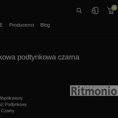
0
E
Producenci
Blog
lkowa podtynkowa czarna
 Współczesny
ż: Podtynkowy
: Czarny