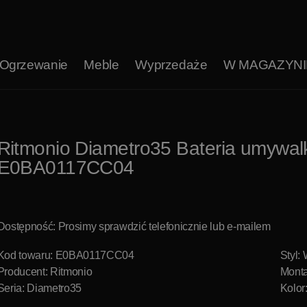
Ogrzewanie
Meble
Wyprzedaże
W MAGAZYNI
Ritmonio Diametro35 Bateria umywa
E0BA0117CC04
Dostępność: Prosimy sprawdzić telefonicznie lub e-mailem
Kod towaru: E0BA0117CC04
Styl:
Producent:
Ritmonio
Monta
Seria: Diametro35
Kolor