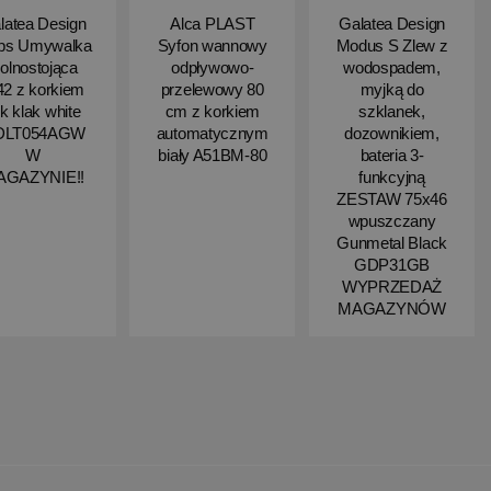
latea Design
Alca PLAST
Galatea Design
ips Umywalka
Syfon wannowy
Modus S Zlew z
olnostojąca
odpływowo-
wodospadem,
2 z korkiem
przelewowy 80
myjką do
ik klak white
cm z korkiem
szklanek,
DLT054AGW
automatycznym
dozownikiem,
W
biały A51BM-80
bateria 3-
AGAZYNIE!!
funkcyjną
ZESTAW 75x46
wpuszczany
Gunmetal Black
GDP31GB
WYPRZEDAŻ
MAGAZYNÓW