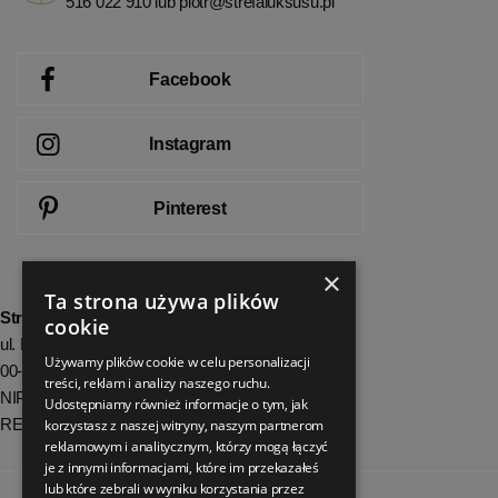
516 022 910 lub
piotr@strefaluksusu.pl
Facebook
Instagram
Pinterest
×
Ta strona używa plików
StrefaLuksusu.pl
cookie
ul. Bartycka 24/26 Pawilon 227
Używamy plików cookie w celu personalizacji
00-716 Warszawa
treści, reklam i analizy naszego ruchu.
NIP: 8251972213
Udostępniamy również informacje o tym, jak
REGON: 06035139
korzystasz z naszej witryny, naszym partnerom
reklamowym i analitycznym, którzy mogą łączyć
je z innymi informacjami, które im przekazałeś
lub które zebrali w wyniku korzystania przez