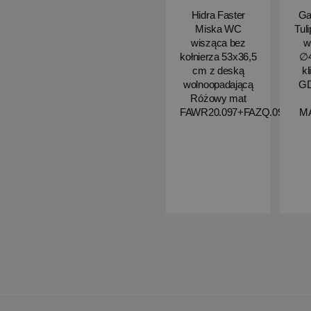
Hidra Faster
Ga
Miska WC
Tul
wisząca bez
w
kołnierza 53x36,5
∅4
cm z deską
kl
wolnoopadającą
G
Różowy mat
FAWR20.097+FAZQ.097
M