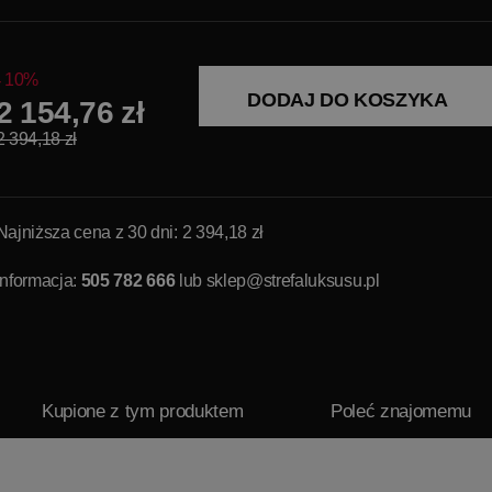
10%
DODAJ DO KOSZYKA
2 154,76 zł
2 394,18 zł
Najniższa cena z 30 dni: 2 394,18 zł
Informacja:
505 782 666
lub
sklep@strefaluksusu.pl
Kupione z tym produktem
Poleć znajomemu