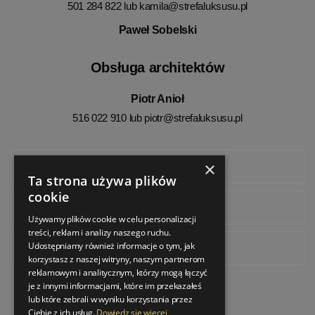
501 284 822 lub
kamila@strefaluksusu.pl
Paweł Sobelski
Obsługa architektów
Piotr Anioł
516 022 910 lub
piotr@strefaluksusu.pl
×
Facebook
Ta strona używa plików
cookie
Instagram
Używamy plików cookie w celu personalizacji
treści, reklam i analizy naszego ruchu.
Udostępniamy również informacje o tym, jak
Pinterest
korzystasz z naszej witryny, naszym partnerom
reklamowym i analitycznym, którzy mogą łączyć
je z innymi informacjami, które im przekazałeś
lub które zebrali w wyniku korzystania przez
Ciebie z ich usług.
Dowiedz się więcej