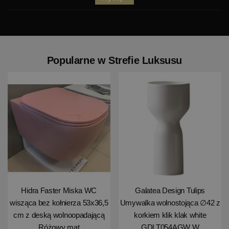
Popularne w Strefie Luksusu
Hidra Faster Miska WC
Galatea Design Tulips
wisząca bez kołnierza 53x36,5
Umywalka wolnostojąca ∅42 z
cm z deską wolnoopadającą
korkiem klik klak white
Różowy mat
GDLT054AGW W