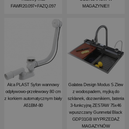
FAWR20.097+FAZQ.097
MAGAZYNIE!!
Alca PLAST Syfon wannowy
Galatea Design Modus S Zlew
odpływowo-przelewowy 80 cm
z wodospadem, myjką do
z korkiem automatycznym biały
szklanek, dozownikiem, bateria
A51BM-80
3-funkcyjną ZESTAW 75x46
wpuszczany Gunmetal Black
GDP31GB WYPRZEDAŻ
MAGAZYNÓW