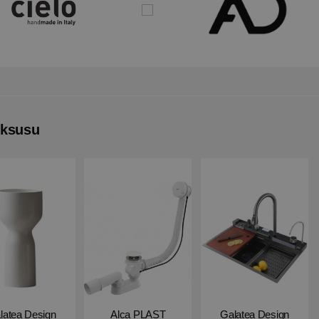
uksusu
latea Design
Alca PLAST
Galatea Design