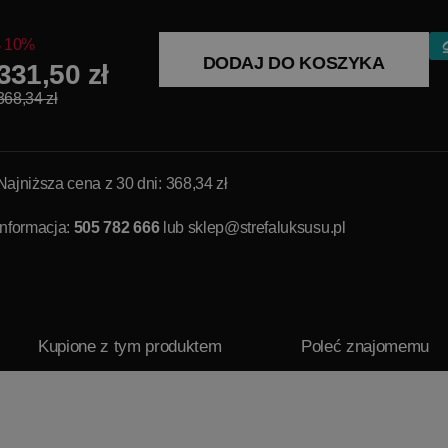
10%
DODAJ DO KOSZYKA
331,50 zł
368,34 zł
Najniższa cena z 30 dni: 368,34 zł
Informacja:
505 782 666
lub
sklep@strefaluksusu.pl
Kupione z tym produktem
Poleć znajomemu