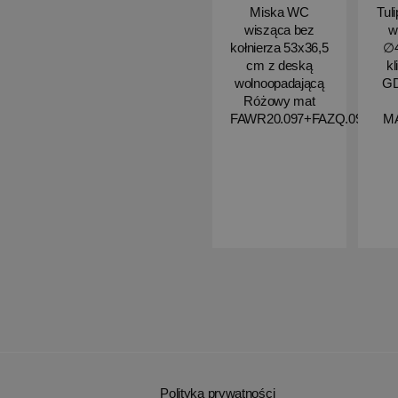
Miska WC
Tul
wisząca bez
w
kołnierza 53x36,5
∅4
cm z deską
kl
wolnoopadającą
G
Różowy mat
FAWR20.097+FAZQ.097
M
Polityka prywatności