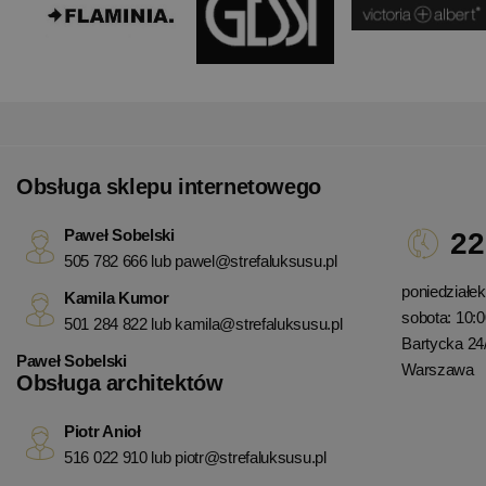
Obsługa sklepu internetowego
Paweł Sobelski
22
505 782 666 lub
pawel@strefaluksusu.pl
poniedziałek 
Kamila Kumor
sobota: 10:0
501 284 822 lub
kamila@strefaluksusu.pl
Bartycka 24
Paweł Sobelski
Warszawa
Obsługa architektów
Piotr Anioł
516 022 910 lub
piotr@strefaluksusu.pl