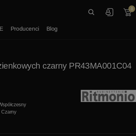
0
E
Producenci
Blog
i łazienkowych czarny PR43MA001C04
 Współczesny
: Czarny