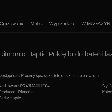
Ogrzewanie
Meble
Wyprzedaże
W MAGAZYNI
Ritmonio Haptic Pokrętło do bateri
Dostępność: Prosimy sprawdzić telefonicznie lub e-mailem
Kod towaru: PR43MA001C04
Styl:
Producent:
Ritmonio
Kolor
Seria: Haptic