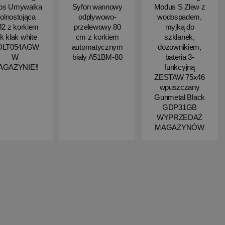
ips Umywalka
Syfon wannowy
Modus S Zlew z
olnostojąca
odpływowo-
wodospadem,
2 z korkiem
przelewowy 80
myjką do
ik klak white
cm z korkiem
szklanek,
DLT054AGW
automatycznym
dozownikiem,
W
biały A51BM-80
bateria 3-
AGAZYNIE!!
funkcyjną
ZESTAW 75x46
wpuszczany
Gunmetal Black
GDP31GB
WYPRZEDAŻ
MAGAZYNÓW