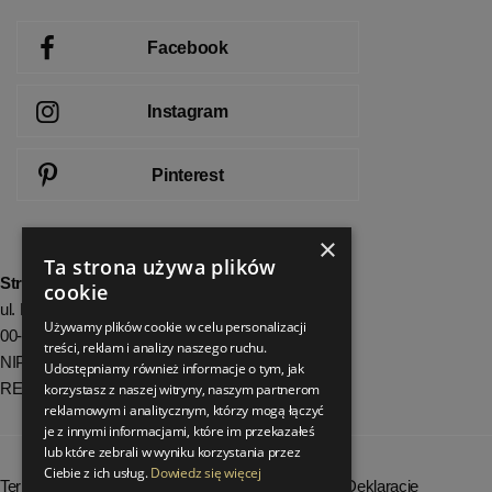
Facebook
Instagram
Pinterest
×
Ta strona używa plików
StrefaLuksusu.pl
cookie
ul. Bartycka 24/26 Pawilon 227
Używamy plików cookie w celu personalizacji
00-716 Warszawa
treści, reklam i analizy naszego ruchu.
NIP: 8251972213
Udostępniamy również informacje o tym, jak
REGON: 06035139
korzystasz z naszej witryny, naszym partnerom
reklamowym i analitycznym, którzy mogą łączyć
je z innymi informacjami, które im przekazałeś
lub które zebrali w wyniku korzystania przez
Ciebie z ich usług.
Dowiedz się więcej
Terminy realizacji zamówień
Deklaracje