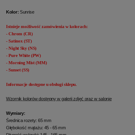
Kolor:
Sunrise
Istnieje możliwość zamówienia w kolorach:
- Chrom (CR)
- Satinox (ST)
- Night Sky (NS)
- Pure White (PW)
- Morning Mist (MM)
- Sunset (SS)
Informacje dostępne u obsługi sklepu.
Wzornik kolorów dostępny w galerii zdjęć oraz w salonie
Wymiary:
Średnica rozety: 65 mm
Głębokość mątażu: 45 - 65 mm
Długość wylewki: 145 - 165 mm