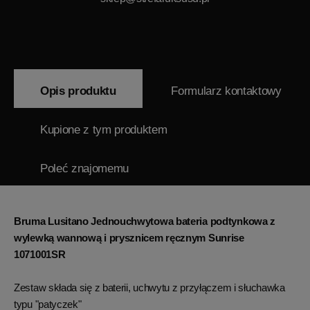
Opis produktu
Formularz kontaktowy
Kupione z tym produktem
Poleć znajomemu
Bruma Lusitano Jednouchwytowa bateria podtynkowa z
wylewką wannową i prysznicem ręcznym Sunrise
1071001SR
Zestaw składa się z baterii, uchwytu z przyłączem i słuchawka
typu "patyczek"