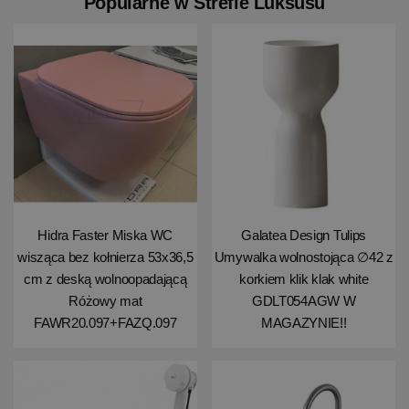
Popularne w Strefie Luksusu
Hidra Faster Miska WC
Galatea Design Tulips
wisząca bez kołnierza 53x36,5
Umywalka wolnostojąca ∅42 z
cm z deską wolnoopadającą
korkiem klik klak white
Różowy mat
GDLT054AGW W
FAWR20.097+FAZQ.097
MAGAZYNIE!!