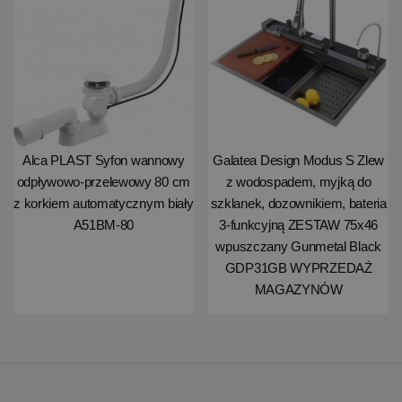
Alca PLAST Syfon wannowy
Galatea Design Modus S Zlew
odpływowo-przelewowy 80 cm
z wodospadem, myjką do
z korkiem automatycznym biały
szklanek, dozownikiem, bateria
A51BM-80
3-funkcyjną ZESTAW 75x46
wpuszczany Gunmetal Black
GDP31GB WYPRZEDAŻ
MAGAZYNÓW