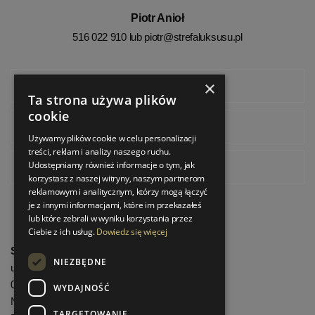
Piotr Anioł
516 022 910 lub
piotr@strefaluksusu.pl
×
Facebook
Ta strona używa plików
cookie
Instagram
Używamy plików cookie w celu personalizacji
treści, reklam i analizy naszego ruchu.
Udostępniamy również informacje o tym, jak
Pinterest
korzystasz z naszej witryny, naszym partnerom
reklamowym i analitycznym, którzy mogą łączyć
je z innymi informacjami, które im przekazałeś
lub które zebrali w wyniku korzystania przez
Ciebie z ich usług.
Dowiedz się więcej
StrefaLuksusu.pl
NIEZBĘDNE
ul. Bartycka 24/26 Pawilon 227
00-716 Warszawa
WYDAJNOŚĆ
NIP: 8251972213
TARGETOWANIE