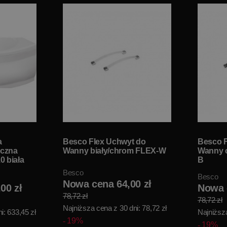
a
Besco Flex Uchwyt do
Besco F
czna
Wanny biały/chrom FLEX-W
Wanny 
 biała
B
Besco
Besco
Nowa cena 64,00 zł
00 zł
Nowa 
78,72 zł
78,72 zł
Najniższa cena z 30 dni: 78,72 zł
i: 633,45 zł
Najniższa
19%
19%