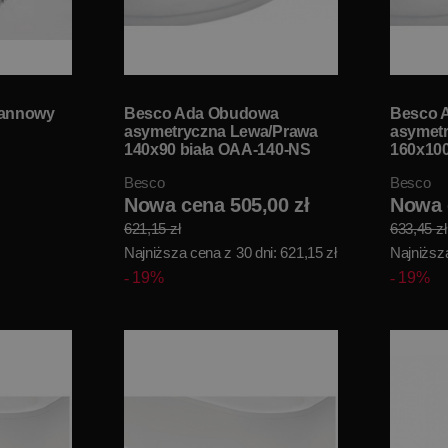
wannowy
Besco Ada Obudowa
Besco 
asymetryczna Lewa/Prawa
asymet
140x90 biała OAA-140-NS
160x100
Besco
Besco
Nowa cena 505,00 zł
Nowa 
621,15 zł
633,45 zł
Najniższa cena z 30 dni: 621,15 zł
Najniższa
19%
19%