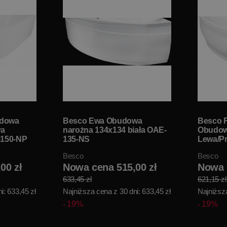
udowa
Besco Ewa Obudowa
Besco F
wa
narożna 134x134 biała OAE-
Obudow
-150-NP
135-NS
Lewa/Pr
OAF-14
Besco
Besco
00 zł
Nowa cena 515,00 zł
Nowa 
633,45 zł
621,15 zł
i: 633,45 zł
Najniższa cena z 30 dni: 633,45 zł
Najniższa
19%
19%