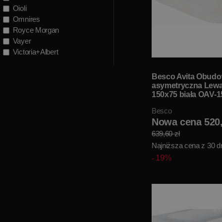
Oioli
Omnires
Royce Morgan
Vayer
Victoria+Albert
Besco Avita Obud
asymetryczna Lew
150x75 biała OAV-
Besco
Nowa cena 520,
639,60 zł
Najniższa cena z 30 dn
19%