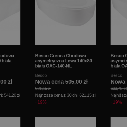
budowa
Besco Cornea Obudowa
Besco 
 biała
asymetryczna Lewa 140x80
asymet
biała OAC-140-NL
biała O
Besco
Besco
00 zł
Nowa cena 505,00 zł
Nowa 
621,15 zł
633,45 zł
i: 541,20 zł
Najniższa cena z 30 dni: 621,15 zł
Najniższa
19%
19%