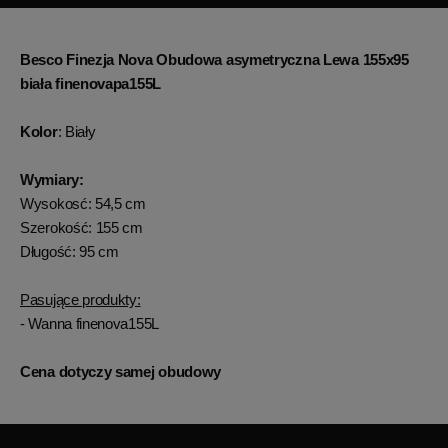
Besco Finezja Nova Obudowa asymetryczna Lewa 155x95
biała finenovapa155L
Kolor
: Biały
Wymiary:
Wysokosć: 54,5 cm
Szerokość: 155 cm
Długość: 95 cm
Pasujące produkty:
- Wanna finenova155L
Cena dotyczy samej obudowy