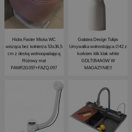
Hidra Faster Miska WC
Galatea Design Tulips
wisząca bez kołnierza 53x36,5
Umywalka wolnostojąca ∅42 z
cm z deską wolnoopadającą
korkiem klik klak white
Różowy mat
GDLT054AGW W
FAWR20.097+FAZQ.097
MAGAZYNIE!!