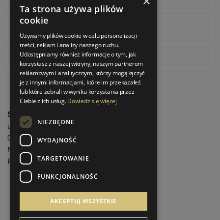
×
Ta strona używa plików
cookie
Instagram
Używamy plików cookie w celu personalizacji
treści, reklam i analizy naszego ruchu.
Udostępniamy również informacje o tym, jak
Pinterest
korzystasz z naszej witryny, naszym partnerom
reklamowym i analitycznym, którzy mogą łączyć
je z innymi informacjami, które im przekazałeś
lub które zebrali w wyniku korzystania przez
Ciebie z ich usług.
Dowiedz się więcej
StrefaLuksusu.pl
NIEZBĘDNE
ul. Bartycka 24/26 Pawilon 227
00-716 Warszawa
WYDAJNOŚĆ
NIP: 8251972213
TARGETOWANIE
REGON: 06035139
FUNKCJONALNOŚĆ
Menu informacyjne
AKCEPTUJ WSZYSTKIE