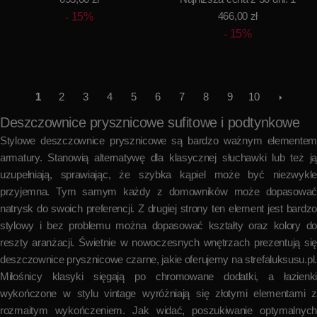
466,00 zł
15%
15%
1
2
3
4
5
6
7
8
9
10
Deszczownice prysznicowe sufitowe i podtynkowe
Stylowe deszczownice prysznicowe są bardzo ważnym elementem
armatury. Stanowią alternatywę dla klasycznej słuchawki lub też ją
uzupełniają, sprawiając, że szybka kąpiel może być niezwykle
przyjemna. Tym samym każdy z domowników może dopasować
natrysk do swoich preferencji. Z drugiej strony ten element jest bardzo
stylowy i bez problemu można dopasować kształty oraz kolory do
reszty aranżacji. Świetnie w nowoczesnych wnętrzach prezentują się
deszczownice prysznicowe czarne, jakie oferujemy na strefaluksusu.pl.
Miłośnicy klasyki sięgają po chromowane dodatki, a łazienki
wykończone w stylu vintage wyróżniają się złotymi elementami z
rozmaitym wykończeniem. Jak widać, poszukiwanie optymalnych