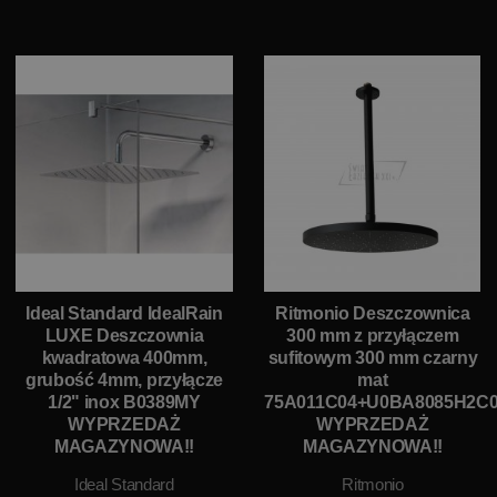
Ideal Standard IdealRain
Ritmonio Deszczownica
LUXE Deszczownia
300 mm z przyłączem
kwadratowa 400mm,
sufitowym 300 mm czarny
grubość 4mm, przyłącze
mat
1/2" inox B0389MY
75A011C04+U0BA8085H2C
WYPRZEDAŻ
WYPRZEDAŻ
MAGAZYNOWA!!
MAGAZYNOWA!!
Ideal Standard
Ritmonio