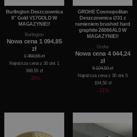
Burlington Deszczownica
GROHE Cosmopolitan
9” Gold V17GOLD W
Deszczownica ∅31 z
MAGAZYNIE!!
ramieniem brushed hard
graphite 26066AL0 W
Burlington
MAGAZYNIE!!
Nowa cena 1 094,85
Grohe
zł
Nowa cena 4 044,24
1 368,55 zł
zł
Najniższa cena z 30 dni: 1
5 104,50 zł
368,55 zł
Najniższa cena z 30 dni: 5
20%
104,50 zł
21%