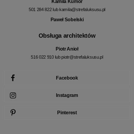
Kamila Kumor
501 284 822 lub
kamila@strefaluksusu.pl
Paweł Sobelski
Obsługa architektów
Piotr Anioł
516 022 910 lub
piotr@strefaluksusu.pl
Facebook
Instagram
Pinterest