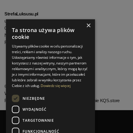
StrefaLuksusu.pl
ul. Bartycka 24/26 Pawilon 227
×
00-716 Warszawa
Ta strona używa plików
NIP: 8251972213
cookie
REGON: 06035139
Używamy plików cookie w celu personalizacji
treści, reklam i analizy naszego ruchu.
Udostępniamy również informacje o tym, jak
Menu informacyjne
korzystasz z naszej witryny, naszym partnerom
reklamowym i analitycznym, którzy mogą łączyć
je z innymi informacjami, które im przekazałeś
lub które zebrali w wyniku korzystania przez
Ciebie z ich usług.
Dowiedz się więcej
©
StrefaLuksusu.pl
Wszelkie prawa zastrzeżone
NIEZBĘDNE
Projekt graficzny KQSDesign.pl
:
Oprogramowanie KQS.store
WYDAJNOŚĆ
TARGETOWANIE
FUNKCJONALNOŚĆ