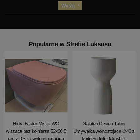
Wyślij
Popularne w Strefie Luksusu
Hidra Faster Miska WC
Galatea Design Tulips
wisząca bez kołnierza 53x36,5
Umywalka wolnostojąca ∅42 z
cm z deską wolnoopadającą
korkiem klik klak white