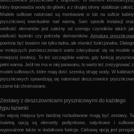
który doprowadza wodę do główki, a z drugiej strony stabilizuje całość.
Modele sufitowe natomiast są montowane w lub na suficie kabiny
prysznicowej ewentualnie nad wanną. Sam sposób instalacji oraz
wielkość elementów jest zależny od szeregu czynników takich jak
wielkość łazienki czy potrzeby domowników.
Armatura prysznicowa
powinna być bowiem nie tylko ładna, ale również funkcjonalna. Dlatego
w mniejszych pomieszczeniach warto zdecydować się na modele o
mniejszej średnicy. To też szczególnie ważne, gdy funkcję prysznica
pełni wanna. Jeśli nie ma w niej parawanu, to warto też zrezygnować z
modeli sufitowych, które mają dość szeroką strugę wody. W kabinach
prysznicowych sprawdzają się natomiast deszczownice prysznicowe
czarne lub chromowane.
Zestawy z deszczownicami prysznicowymi do każdego
typu łazienki
Im więcej miejsca tym bardziej rozbudowane mogą być zestawy. Tu
świetną opcją są elementy podtynkowe, natynkowe i sufitowe
wyposażone także w dodatkowe funkcje. Ciekawą opcją jest przegub