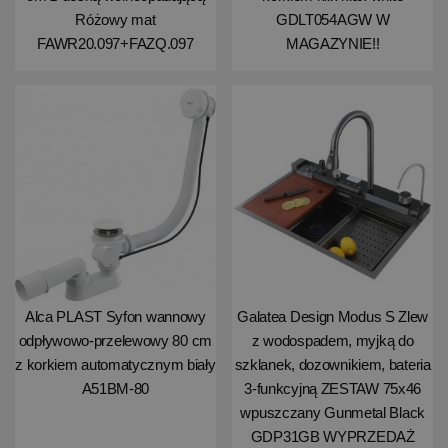
Różowy mat
GDLT054AGW W
FAWR20.097+FAZQ.097
MAGAZYNIE!!
Alca PLAST Syfon wannowy
Galatea Design Modus S Zlew
odpływowo-przelewowy 80 cm
z wodospadem, myjką do
z korkiem automatycznym biały
szklanek, dozownikiem, bateria
A51BM-80
3-funkcyjną ZESTAW 75x46
wpuszczany Gunmetal Black
GDP31GB WYPRZEDAŻ