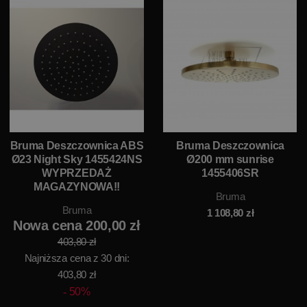
Bruma Deszczownica ABS
Bruma Deszczownica
Ø23 Night Sky 1455424NS
Ø200 mm sunrise
WYPRZEDAŻ
1455406SR
MAGAZYNOWA!!
Bruma
Bruma
1 108,80
zł
Nowa cena 200,00 zł
403,80 zł
Najniższa cena z 30 dni:
403,80 zł
50%