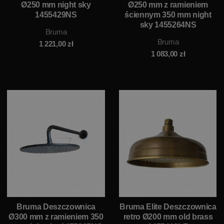
Ø250 mm night sky
Ø250 mm z ramieniem
1455429NS
ściennym 350 mm night
sky 1455264NS
Bruma
Bruma
1 221,00
zł
1 083,00
zł
Bruma Deszczownica
Bruma Elite Deszczownica
Ø300 mm z ramieniem 350
retro Ø200 mm old brass