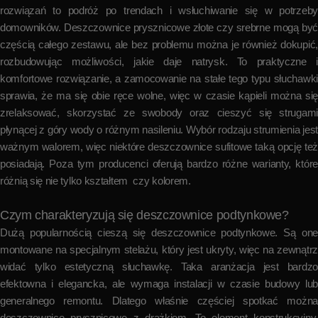
rozwiązań to podróż po trendach i wsłuchiwanie się w potrzeby
domowników. Deszczownice prysznicowe złote czy srebrne mogą być
częścią całego zestawu, ale bez problemu można je również dokupić,
rozbudowując możliwości, jakie daje natrysk. To praktyczne i
komfortowe rozwiązanie, a zamocowanie na stałe tego typu słuchawki
sprawia, że ma się obie ręce wolne, więc w czasie kąpieli można się
zrelaksować, skorzystać ze swobody oraz cieszyć się strugami
płynącej z góry wody o różnym nasileniu. Wybór rodzaju strumienia jest
ważnym walorem, więc niektóre deszczownice sufitowe taką opcję też
posiadają. Poza tym producenci oferują bardzo różne warianty, które
różnią się nie tylko kształtem czy kolorem.
Czym charakteryzują się deszczownice podtynkowe?
Dużą popularnością cieszą się deszczownice podtynkowe. Są one
montowane na specjalnym stelażu, który jest ukryty, więc na zewnątrz
widać tylko estetyczną słuchawkę. Taka aranżacja jest bardzo
efektowna i elegancka, ale wymaga instalacji w czasie budowy lub
generalnego remontu. Dlatego właśnie częściej spotkać można
deszczownice prysznicowe z drążkiem. To element konstrukcyjny,