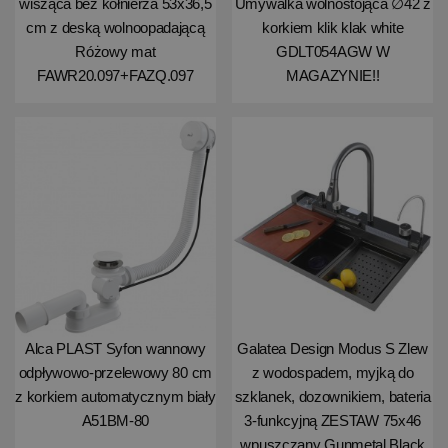
wisząca bez kołnierza 53x36,5
Umywalka wolnostojąca ∅42 z
cm z deską wolnoopadającą
korkiem klik klak white
Różowy mat
GDLT054AGW W
FAWR20.097+FAZQ.097
MAGAZYNIE!!
Alca PLAST Syfon wannowy
Galatea Design Modus S Zlew
odpływowo-przelewowy 80 cm
z wodospadem, myjką do
z korkiem automatycznym biały
szklanek, dozownikiem, bateria
A51BM-80
3-funkcyjną ZESTAW 75x46
wpuszczany Gunmetal Black