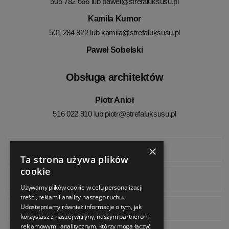
505 782 666 lub
pawel@strefaluksusu.pl
Kamila Kumor
501 284 822 lub
kamila@strefaluksusu.pl
Paweł Sobelski
Obsługa architektów
Piotr Anioł
516 022 910 lub
piotr@strefaluksusu.pl
×
Facebook
Ta strona używa plików
cookie
Instagram
Używamy plików cookie w celu personalizacji
treści, reklam i analizy naszego ruchu.
Udostępniamy również informacje o tym, jak
Pinterest
korzystasz z naszej witryny, naszym partnerom
reklamowym i analitycznym, którzy mogą łączyć