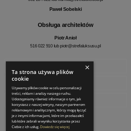
Paweł Sobelski
Obsługa architektów
Piotr Anioł
516 022 910 lub
piotr@strefaluksusu.pl
×
Facebook
Ta strona używa plików
cookie
Instagram
Używamy plików cookie w celu personalizacji
treści, reklam i analizy naszego ruchu.
Udostępniamy również informacje o tym, jak
Pinterest
korzystasz z naszej witryny, naszym partnerom
reklamowym i analitycznym, którzy mogą łączyć
je z innymi informacjami, które im przekazałeś
lub które zebrali w wyniku korzystania przez
Ciebie z ich usług.
Dowiedz się więcej