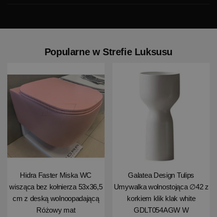
Popularne w Strefie Luksusu
Hidra Faster Miska WC
Galatea Design Tulips
wisząca bez kołnierza 53x36,5
Umywalka wolnostojąca ∅42 z
cm z deską wolnoopadającą
korkiem klik klak white
Różowy mat
GDLT054AGW W