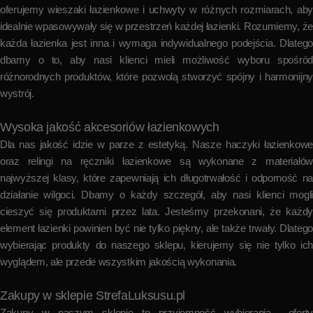
oferujemy wieszaki łazienkowe i uchwyty w różnych rozmiarach, aby
idealnie wpasowywały się w przestrzeń każdej łazienki. Rozumiemy, że
każda łazienka jest inna i wymaga indywidualnego podejścia. Dlatego
dbamy o to, aby nasi klienci mieli możliwość wyboru spośród
różnorodnych produktów, które pozwolą stworzyć spójny i harmonijny
wystrój.
Wysoka jakość akcesoriów łazienkowych
Dla nas jakość idzie w parze z estetyką. Nasze haczyki łazienkowe
oraz relingi na ręczniki łazienkowe są wykonane z materiałów
najwyższej klasy, które zapewniają ich długotrwałość i odporność na
działanie wilgoci. Dbamy o każdy szczegół, aby nasi klienci mogli
cieszyć się produktami przez lata. Jesteśmy przekonani, że każdy
element łazienki powinien być nie tylko piękny, ale także trwały. Dlatego
wybierając produkty do naszego sklepu, kierujemy się nie tylko ich
wyglądem, ale przede wszystkim jakością wykonania.
Zakupy w sklepie StrefaLuksusu.pl
Zakupy w naszym sklepie to przyjemność wybierania oferty