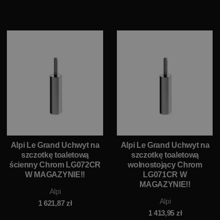
Alpi Le Grand Uchwyt na
Alpi Le Grand Uchwyt na
szczotkę toaletową
szczotkę toaletową
ścienny Chrom LG072CR
wolnostojący Chrom
W MAGAZYNIE!!
LG071CR W
MAGAZYNIE!!
Alpi
Alpi
1 621,87
zł
1 413,95
zł