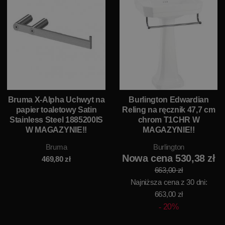
Bruma X-Alpha Uchwyt na
Burlington Edwardian
papier toaletowy Satin
Reling na ręcznik 47,7 cm
Stainless Steel 1885200IS
chrom T1CHR W
W MAGAZYNIE!!
MAGAZYNIE!!
Bruma
Burlington
Nowa cena 530,38 zł
469,80
zł
663,00 zł
Najniższa cena z 30 dni:
663,00 zł
20%