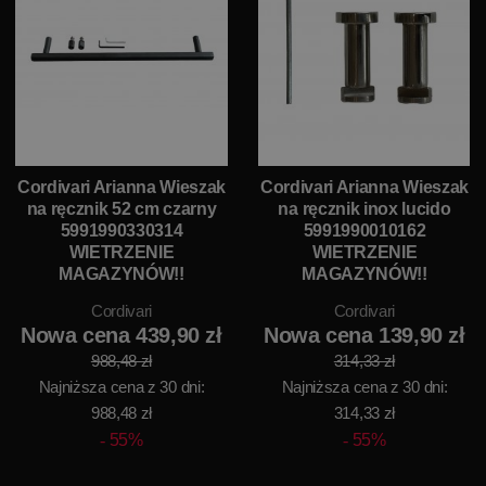
Cordivari Arianna Wieszak
Cordivari Arianna Wieszak
na ręcznik 52 cm czarny
na ręcznik inox lucido
5991990330314
5991990010162
WIETRZENIE
WIETRZENIE
MAGAZYNÓW!!
MAGAZYNÓW!!
Cordivari
Cordivari
Nowa cena 439,90 zł
Nowa cena 139,90 zł
988,48 zł
314,33 zł
Najniższa cena z 30 dni:
Najniższa cena z 30 dni:
988,48 zł
314,33 zł
55%
55%