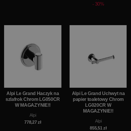
30%
Alpi Le Grand Haczyk na
Alpi Le Grand Uchwyt na
szlafrok Chrom LG050CR
papier toaletowy Chrom
W MAGAZYNIE!!
LG020CR W
MAGAZYNIE!!
Alpi
Alpi
778,27
zł
855,51
zł