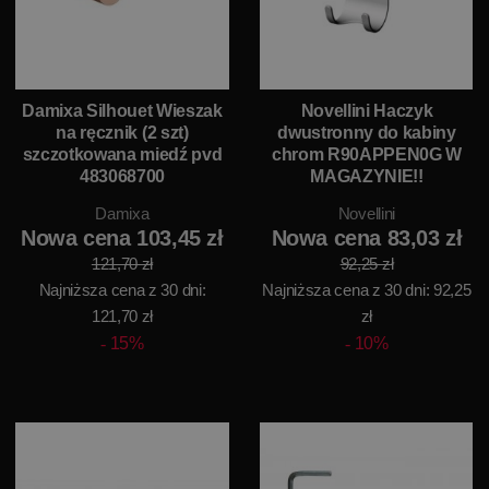
Damixa Silhouet Wieszak
Novellini Haczyk
na ręcznik (2 szt)
dwustronny do kabiny
szczotkowana miedź pvd
chrom R90APPEN0G W
483068700
MAGAZYNIE!!
Damixa
Novellini
Nowa cena 103,45 zł
Nowa cena 83,03 zł
121,70 zł
92,25 zł
Najniższa cena z 30 dni:
Najniższa cena z 30 dni: 92,25
121,70 zł
zł
15%
10%