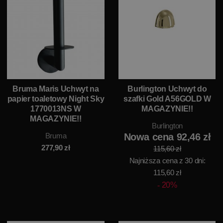
Bruma Maris Uchwyt na
Burlington Uchwyt do
papier toaletowy Night Sky
szafki Gold A56GOLD W
1770013NS W
MAGAZYNIE!!
MAGAZYNIE!!
Burlington
Bruma
Nowa cena 92,46 zł
277,90
zł
115,60 zł
Najniższa cena z 30 dni:
115,60 zł
20%