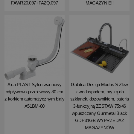
FAWR20.097+FAZQ.097
MAGAZYNIE!!
Alca PLAST Syfon wannowy
Galatea Design Modus S Zlew
odpływowo-przelewowy 80 cm
z wodospadem, myjką do
z korkiem automatycznym biały
szklanek, dozownikiem, bateria
A51BM-80
3-funkcyjną ZESTAW 75x46
wpuszczany Gunmetal Black
GDP31GB WYPRZEDAŻ
MAGAZYNÓW