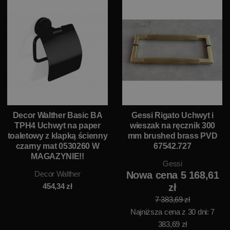
Decor Walther Basic BA
Gessi Rigato Uchwyt i
TPH4 Uchwyt na paper
wieszak na ręcznik 300
toaletowy z klapką ścienny
mm brushed brass PVD
czarny mat 0530260 W
67542.727
MAGAZYNIE!!
Gessi
Decor Walther
Nowa cena 5 168,61
454,34
zł
zł
7 383,69 zł
Najniższa cena z 30 dni: 7
383,69 zł