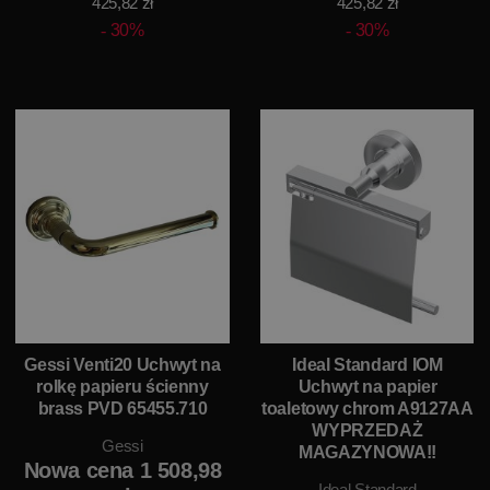
425,82 zł
425,82 zł
30%
30%
Gessi Venti20 Uchwyt na
Ideal Standard IOM
rolkę papieru ścienny
Uchwyt na papier
brass PVD 65455.710
toaletowy chrom A9127AA
WYPRZEDAŻ
Gessi
MAGAZYNOWA!!
Nowa cena 1 508,98
Ideal Standard