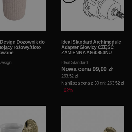
 Design Dozownik do
Ideal Standard Archimodule
tojący różowy/złoto
Adapter Głowicy CZĘŚĆ
kowane
ZAMIENNA A860854NU
MPBRG W
WYPRZEDAŻ
Design
Ideal Standard
NIE!!
MAGAZYNOWA!!
Nowa cena 99,00 zł
263,52 zł
Najniższa cena z 30 dni: 263,52 zł
62%