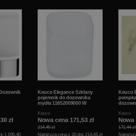
 Dozownik
Keuco Elegance Szklany
Keuco 
pojemnik do dozownika
pompka
mydła 11652009000 W
dozowni
MAGAZYNIE!!
116490
Keuco
Keuco
MAGAZY
30 zł
Nowa cena 171,53 zł
Nowa 
214,45 zł
171,44 zł
i: 1 095,40
Najniższa cena z 30 dni: 214,45 zł
Najniższa