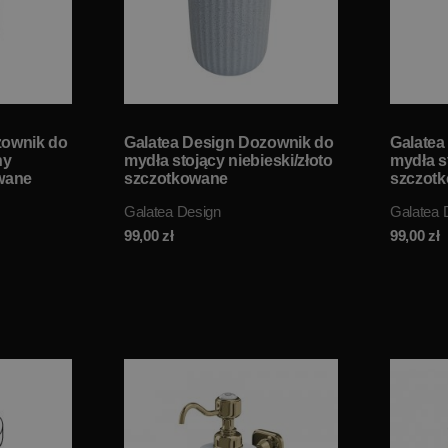
zownik do
Galatea Design Dozownik do
Galatea
ny
mydła stojący niebieski/złoto
mydła s
owane
szczotkowane
szczot
GDDOZBLBRG W
GDDOZ
Galatea Design
Galatea 
MAGAZYNIE!!
MAGAZY
99,00
zł
99,00
zł