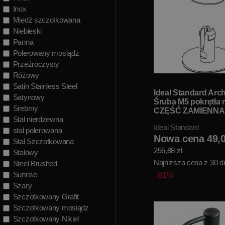
Inox
Miedź szczotkowana
Niebieski
Panna
Polerowany mosiądz
Przeźroczysty
Różowy
Satin Stainless Steel
Ideal Standard Arc
Satynowy
Śruba M5 pokrętła
Srebrny
CZĘŚĆ ZAMIENNA
Stal nierdzewna
A962149AA WYPR
Ideal Standard
MAGAZYNOWA!!
stal polerowana
Nowa cena 49,0
Stal Szczotkowana
255,88 zł
Stalowy
Najniższa cena z 30 dn
Steel Brushed
Sunrise
81%
Szary
Szczotkowany Grafit
Szczotkowany mosiądz
Szczotkowany Nikiel