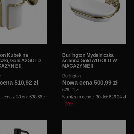
ton Kubek na
Burlington Mydelniczka
czki, Gold A2GOLD
ścienna Gold A1GOLD W
AZYNIE!!
MAGAZYNIE!!
n
Burlington
cena 510,92 zł
Nowa cena 500,99 zł
626,24 zł
 cena z 30 dni: 638,66 zł
Najniższa cena z 30 dni: 626,24 zł
20%