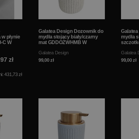
e
Galatea Design Dozownik do
Galatea
 w płynie
mydła stojący biały/czarny
mydła st
0-C W
mat GDDOZWHMB W
szczot
MAGAZYNIE!!
GDDOZ
Galatea Design
Galatea 
MAGAZY
97 zł
99,00
zł
99,00
zł
i: 431,73 zł