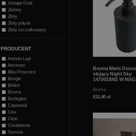
Vintage Gold
Zielony
Złoty
Złoty połysk
Złoty szczotkowany
PRODUCENT
Antonio Lupi
Artceram
Bruma Maris Dozo
Bleu Provence
stojący Night Sky
Bongio
1470018NS W MAG
Britton
Bruma
Bruma
813,40
zł
Burlington
Capannoli
Cea
Cielo
Cristalstone
Damixa