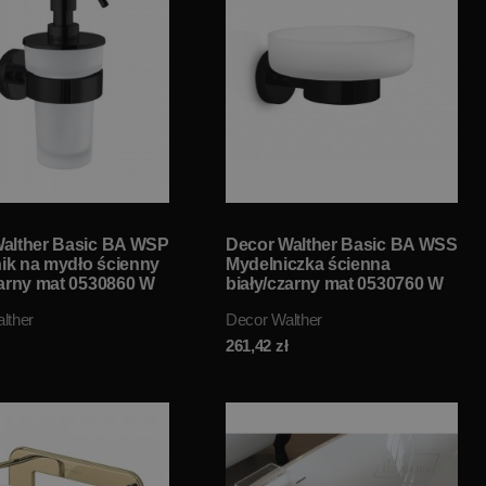
alther Basic BA WSP
Decor Walther Basic BA WSS
k na mydło ścienny
Mydelniczka ścienna
zarny mat 0530860 W
biały/czarny mat 0530760 W
NIE!!
MAGAZYNIE!!
lther
Decor Walther
261,42
zł