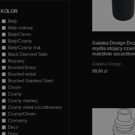
KOLOR
Biały
Biały matowy
Biały/Chrom
Biały/Czarny
Galatea Design Do
Biały/Czarny mat
mydła stojący czar
mat/złoto szczotk
Black Diamond Satin
GDDOZMBBRG W
Brązowy
Galatea Design
MAGAZYNIE!!
Brushed Brass
99,00
zł
Brushed nickel
Brushed Stainless Steel
Chrom
Czarny
Czarny matowy
Czarny metal szczotkowany
Czarny/Chrom
Czerwony
Deco
Finox