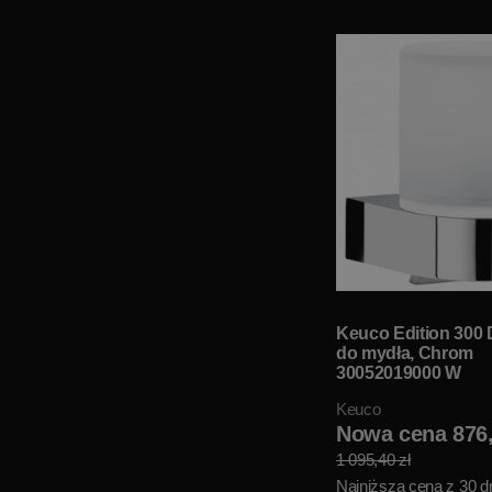
Keuco Edition 300
do mydła, Chrom
30052019000 W
MAGAZYNIE!!
Keuco
Nowa cena 876,
1 095,40 zł
Najniższa cena z 30 dn