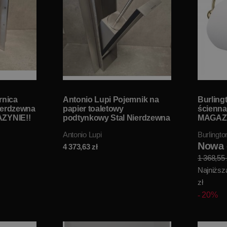
rnica
Antonio Lupi Pojemnik na
Burling
ierdzewna
papier toaletowy
ścienn
ZYNIE!!
podtynkowy Stal Nierdzewna
MAGAZY
SESAMO6 W MAGAZYNIE!!
Antonio Lupi
Burlingto
Nowa c
4 373,63
zł
1 368,55 
Najniższa
zł
20%