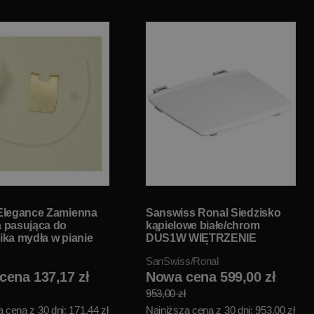
Elegance Zamienna
Sanswiss Ronal Siedzisko
 pasująca do
kąpielowe białe/chrom
ka mydła w pianie
DUS1W WIETRZENIE
00100 W
MAGAZYNÓW!!
SanSwiss/Ronal
NIE!!
cena 137,17 zł
Nowa cena 599,00 zł
953,00 zł
 cena z 30 dni: 171,44 zł
Najniższa cena z 30 dni: 953,00 zł