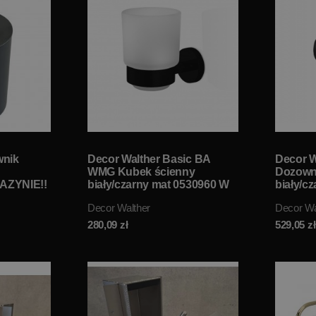
wnik
Decor Walther Basic BA
Decor W
WMG Kubek ścienny
Dozowni
AZYNIE!!
biały/czarny mat 0530960 W
biały/c
MAGAZYNIE!!
MAGAZY
Decor Walther
Decor Wa
280,09
zł
529,05
zł