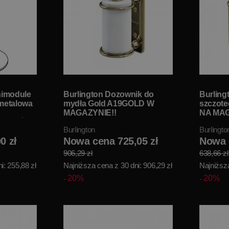
himodule
Burlington Dozownik do
Burling
 metalowa
mydła Gold A19GOLD W
szczote
MAGAZYNIE!!
NA MAG
ZEDAŻ
Burlington
Burlingto
0 zł
Nowa cena 725,05 zł
Nowa 
906,29 zł
638,66 zł
i: 255,88 zł
Najniższa cena z 30 dni: 906,29 zł
Najniższa
20%
20%