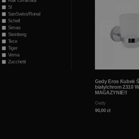
Rak Ceramika
S!
SanSwiss/Ronal
Schell
Simas
Steinberg
Tece
Tiger
Vema
Zucchetti
Gedy Eros Kubek 
biały/chrom 2310 
MAGAZYNIE!!
Gedy
90,00
zł