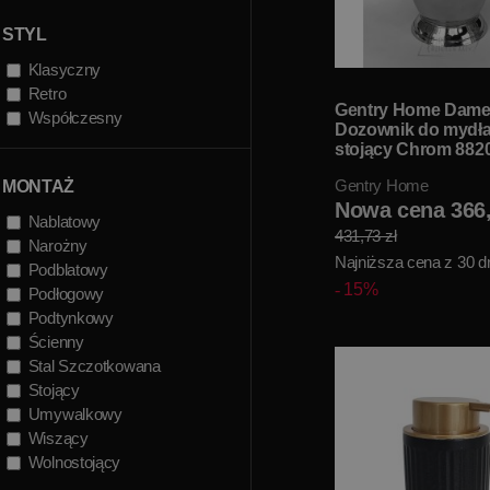
STYL
Klasyczny
Retro
Gentry Home Dam
Współczesny
Dozownik do mydła
stojący Chrom 882
MAGAZYNIE!!
Gentry Home
MONTAŻ
Nowa cena 366,
Nablatowy
431,73 zł
Narożny
Najniższa cena z 30 dn
Podblatowy
15%
Podłogowy
Podtynkowy
Ścienny
Stal Szczotkowana
Stojący
Umywalkowy
Wiszący
Wolnostojący