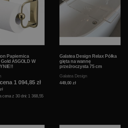
ton Papiernica
Galatea Design Relax Półka
a Gold A5GOLD W
gięta na wannę
NIE!!
przeźroczysta 75 cm
GD750GX W MAGAZYNIE!!
n
Galatea Design
ena 1 094,85 zł
449,00
zł
zł
 cena z 30 dni: 1 368,55