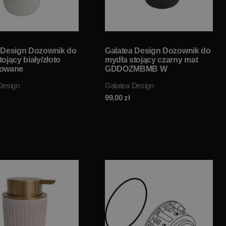
 Design Dozownik do
Galatea Design Dozownik do
ojący biały/złoto
mydła stojący czarny mat
kowane
GDDOZMBMB W
WHBRG W
MAGAZYNIE!!
Design
Galatea Design
NIE!!
99,00
zł