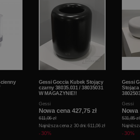
Ścienny
Gessi Goccia Kubek Stojący
Gessi G
W
czarny 38035.031 / 38035031
Stojąca 
W MAGAZYNIE!!
380250
Gessi
Gessi
Nowa cena 427,75 zł
Nowa 
611,06 zł
531,85 zł
Najniższa cena z 30 dni: 611,06 zł
Najniższa
30%
30%