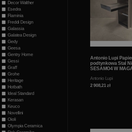
Decor Walther
Esedra
Flaminia
Freddi Design
Galassia
Galatea Design
Gedy
Geesa
Gentry Home
Antonio Lupi Papie
Gessi
podtynkowa Stal N
Graff
SESAMO4 W MAGA
Grohe
Antonio Lupi
Heritage
2 908,21
zł
Hotbath
Ideal Standard
Kerasan
Keuco
Novellini
Oioli
Olympia Ceramica