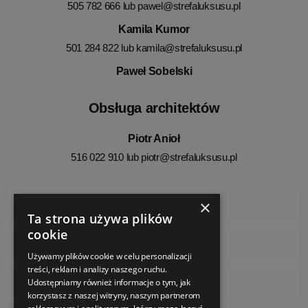
505 782 666 lub
pawel@strefaluksusu.pl
Kamila Kumor
501 284 822 lub
kamila@strefaluksusu.pl
Paweł Sobelski
Obsługa architektów
Piotr Anioł
516 022 910 lub
piotr@strefaluksusu.pl
×
Facebook
Ta strona używa plików
cookie
Instagram
Używamy plików cookie w celu personalizacji
treści, reklam i analizy naszego ruchu.
Udostępniamy również informacje o tym, jak
Pinterest
korzystasz z naszej witryny, naszym partnerom