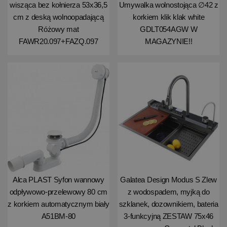
wisząca bez kołnierza 53x36,5
Umywalka wolnostojąca ∅42 z
cm z deską wolnoopadającą
korkiem klik klak white
Różowy mat
GDLT054AGW W
FAWR20.097+FAZQ.097
MAGAZYNIE!!
Alca PLAST Syfon wannowy
Galatea Design Modus S Zlew
odpływowo-przelewowy 80 cm
z wodospadem, myjką do
z korkiem automatycznym biały
szklanek, dozownikiem, bateria
A51BM-80
3-funkcyjną ZESTAW 75x46