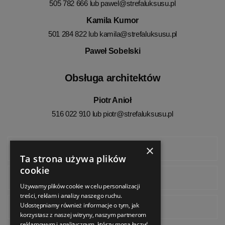
505 782 666 lub
pawel@strefaluksusu.pl
Kamila Kumor
501 284 822 lub
kamila@strefaluksusu.pl
Paweł Sobelski
Obsługa architektów
Piotr Anioł
516 022 910 lub
piotr@strefaluksusu.pl
×
Facebook
Ta strona używa plików
cookie
Instagram
Używamy plików cookie w celu personalizacji
treści, reklam i analizy naszego ruchu.
Udostępniamy również informacje o tym, jak
Pinterest
korzystasz z naszej witryny, naszym partnerom
reklamowym i analitycznym, którzy mogą łączyć