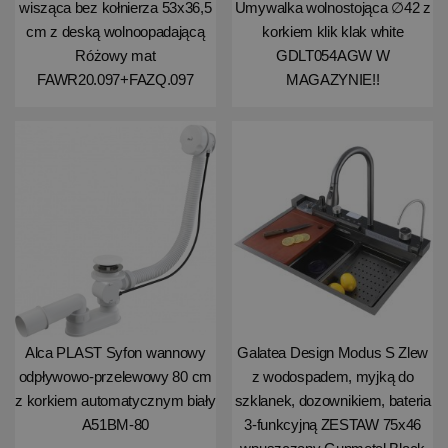
wisząca bez kołnierza 53x36,5
Umywalka wolnostojąca ∅42 z
cm z deską wolnoopadającą
korkiem klik klak white
Różowy mat
GDLT054AGW W
FAWR20.097+FAZQ.097
MAGAZYNIE!!
Alca PLAST Syfon wannowy
Galatea Design Modus S Zlew
odpływowo-przelewowy 80 cm
z wodospadem, myjką do
z korkiem automatycznym biały
szklanek, dozownikiem, bateria
A51BM-80
3-funkcyjną ZESTAW 75x46