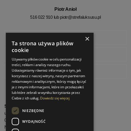
Piotr Anioł
516 022 910 lub
piotr@strefaluksusu.pl
×
Facebook
Ta strona używa plików
cookie
Instagram
Używamy plików cookie w celu personalizacji
treści, reklam i analizy naszego ruchu.
Udostępniamy również informacje o tym, jak
Pinterest
korzystasz z naszej witryny, naszym partnerom
reklamowym i analitycznym, którzy mogą łączyć
je z innymi informacjami, które im przekazałeś
lub które zebrali w wyniku korzystania przez
Ciebie z ich usług.
Dowiedz się więcej
StrefaLuksusu.pl
NIEZBĘDNE
ul. Bartycka 24/26 Pawilon 227
00-716 Warszawa
WYDAJNOŚĆ
NIP: 8251972213