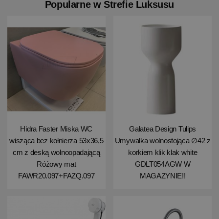
Popularne w Strefie Luksusu
Hidra Faster Miska WC
Galatea Design Tulips
wisząca bez kołnierza 53x36,5
Umywalka wolnostojąca ∅42 z
cm z deską wolnoopadającą
korkiem klik klak white
Różowy mat
GDLT054AGW W
FAWR20.097+FAZQ.097
MAGAZYNIE!!