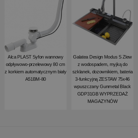
Alca PLAST Syfon wannowy
Galatea Design Modus S Zlew
odpływowo-przelewowy 80 cm
z wodospadem, myjką do
z korkiem automatycznym biały
szklanek, dozownikiem, bateria
A51BM-80
3-funkcyjną ZESTAW 75x46
wpuszczany Gunmetal Black
GDP31GB WYPRZEDAŻ
MAGAZYNÓW