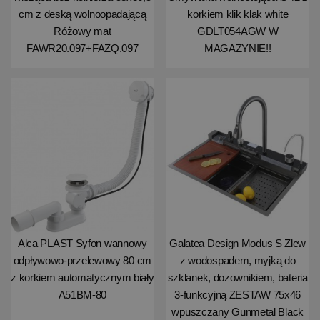
cm z deską wolnoopadającą
korkiem klik klak white
Różowy mat
GDLT054AGW W
FAWR20.097+FAZQ.097
MAGAZYNIE!!
Alca PLAST Syfon wannowy
Galatea Design Modus S Zlew
odpływowo-przelewowy 80 cm
z wodospadem, myjką do
z korkiem automatycznym biały
szklanek, dozownikiem, bateria
A51BM-80
3-funkcyjną ZESTAW 75x46
wpuszczany Gunmetal Black