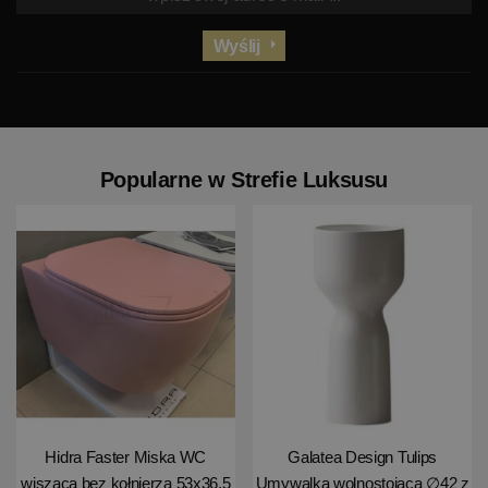
Wyślij
Popularne w Strefie Luksusu
Hidra Faster Miska WC
Galatea Design Tulips
wisząca bez kołnierza 53x36,5
Umywalka wolnostojąca ∅42 z