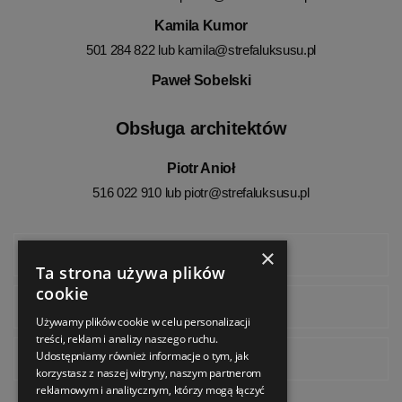
Kamila Kumor
501 284 822 lub
kamila@strefaluksusu.pl
Paweł Sobelski
Obsługa architektów
Piotr Anioł
516 022 910 lub
piotr@strefaluksusu.pl
×
Facebook
Ta strona używa plików
cookie
Instagram
Używamy plików cookie w celu personalizacji
treści, reklam i analizy naszego ruchu.
Udostępniamy również informacje o tym, jak
Pinterest
korzystasz z naszej witryny, naszym partnerom
reklamowym i analitycznym, którzy mogą łączyć