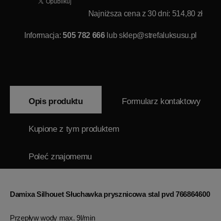
Najniższa cena z 30 dni: 514,80 zł
Informacja:
505 782 666
lub
sklep@strefaluksusu.pl
Opis produktu
Formularz kontaktowy
Kupione z tym produktem
Poleć znajomemu
Damixa Silhouet Słuchawka prysznicowa stal pvd 766864600
Przepływ wody max. 9l/min