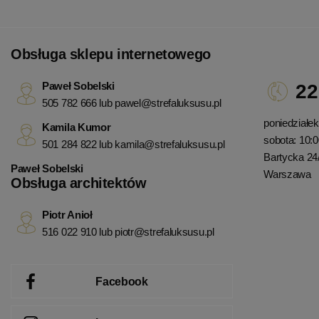
Obsługa sklepu internetowego
Paweł Sobelski
22
505 782 666 lub
pawel@strefaluksusu.pl
poniedziałek 
Kamila Kumor
sobota: 10:0
501 284 822 lub
kamila@strefaluksusu.pl
Bartycka 24
Paweł Sobelski
Warszawa
Obsługa architektów
Piotr Anioł
516 022 910 lub
piotr@strefaluksusu.pl
Facebook