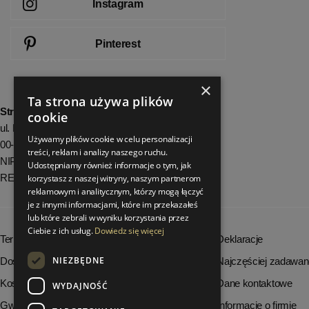
Instagram
Pinterest
×
Ta strona używa plików
StrefaLuksusu.pl
cookie
ul. Bartycka 24/26 Pawilon 227
Używamy plików cookie w celu personalizacji
00-716 Warszawa
treści, reklam i analizy naszego ruchu.
NIP: 8251972213
Udostępniamy również informacje o tym, jak
REGON: 06035139
korzystasz z naszej witryny, naszym partnerom
reklamowym i analitycznym, którzy mogą łączyć
je z innymi informacjami, które im przekazałeś
lub które zebrali w wyniku korzystania przez
Ciebie z ich usług.
Dowiedz się więcej
Terminy realizacji zamówień
Deklaracje
NIEZBĘDNE
Dostępność produktów
Najczęściej zadawan
Koszty dostawy
Dane kontaktowe
WYDAJNOŚĆ
Gwarancja i serwis
Informacje o firmie