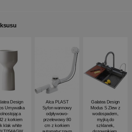
uksusu
latea Design
Alca PLAST
Galatea Design
ips Umywalka
Syfon wannowy
Modus S Zlew z
olnostojąca
odpływowo-
wodospadem,
2 z korkiem
przelewowy 80
myjką do
ik klak white
cm z korkiem
szklanek,
DLT054AGW
automatycznym
dozownikiem,