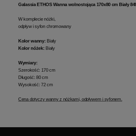
Galassia ETHOS Wanna wolnostojąca 170x80 cm Biały 84
W komplecie nóżki,
odpływ i syfon chromowany
Kolor wanny:
Biały
Kolor nóżek:
Biały
Wymiary:
Szerokość: 170 cm
Długość: 80 cm
Wysokość: 72 cm
Cena dotyczy wanny z nóżkami, odpływem i syfonem.