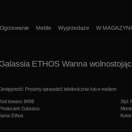
Ogrzewanie
Meble
Wyprzedaże
W MAGAZYNI
Galassia ETHOS Wanna wolnostojąc
Dostępność: Prosimy sprawdzić telefonicznie lub e-mailem
Kod towaru: 8496
Styl: 
Producent:
Galassia
Monta
Seria: Ethos
Kolor: