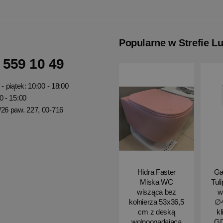
Popularne w Strefie L
 559 10 49
- piątek: 10:00 - 18:00
0 - 15:00
/26 paw. 227, 00-716
Hidra Faster
Ga
Miska WC
Tul
wisząca bez
w
kołnierza 53x36,5
∅4
cm z deską
kl
wolnoopadającą
G