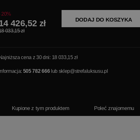
20%
DODAJ DO KOSZYKA
14 426,52 zł
18 033,15 zł
Najniższa cena z 30 dni: 18 033,15 zł
Informacja:
505 782 666
lub
sklep@strefaluksusu.pl
Kupione z tym produktem
Poleć znajomemu