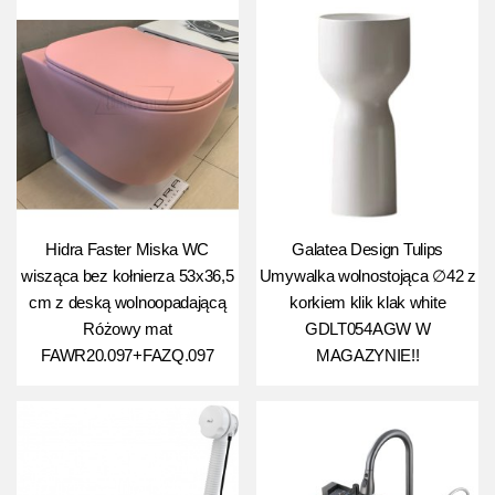
Hidra Faster Miska WC
Galatea Design Tulips
wisząca bez kołnierza 53x36,5
Umywalka wolnostojąca ∅42 z
cm z deską wolnoopadającą
korkiem klik klak white
Różowy mat
GDLT054AGW W
FAWR20.097+FAZQ.097
MAGAZYNIE!!