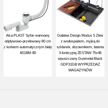
Alca PLAST Syfon wannowy
Galatea Design Modus S Zlew
odpływowo-przelewowy 80 cm
z wodospadem, myjką do
z korkiem automatycznym biały
szklanek, dozownikiem, bateria
A51BM-80
3-funkcyjną ZESTAW 75x46
wpuszczany Gunmetal Black
GDP31GB WYPRZEDAŻ
MAGAZYNÓW