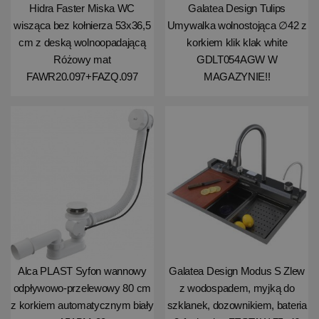
Hidra Faster Miska WC
Galatea Design Tulips
wisząca bez kołnierza 53x36,5
Umywalka wolnostojąca ∅42 z
cm z deską wolnoopadającą
korkiem klik klak white
Różowy mat
GDLT054AGW W
FAWR20.097+FAZQ.097
MAGAZYNIE!!
Alca PLAST Syfon wannowy
Galatea Design Modus S Zlew
odpływowo-przelewowy 80 cm
z wodospadem, myjką do
z korkiem automatycznym biały
szklanek, dozownikiem, bateria