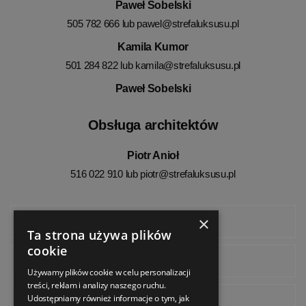
Paweł Sobelski
505 782 666 lub
pawel@strefaluksusu.pl
Kamila Kumor
501 284 822 lub
kamila@strefaluksusu.pl
Paweł Sobelski
Obsługa architektów
Piotr Anioł
516 022 910 lub
piotr@strefaluksusu.pl
×
Facebook
Ta strona używa plików
cookie
Instagram
Używamy plików cookie w celu personalizacji
treści, reklam i analizy naszego ruchu.
Udostępniamy również informacje o tym, jak
Pinterest