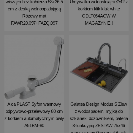
wisząca bez kołnierza 53x36,5
Umywalka wolnostojąca ∅42 z
cm z deską wolnoopadającą
korkiem klik klak white
Różowy mat
GDLT054AGW W
FAWR20.097+FAZQ.097
MAGAZYNIE!!
Alca PLAST Syfon wannowy
Galatea Design Modus S Zlew
odpływowo-przelewowy 80 cm
z wodospadem, myjką do
z korkiem automatycznym biały
szklanek, dozownikiem, bateria
A51BM-80
3-funkcyjną ZESTAW 75x46
wpuszczany Gunmetal Black