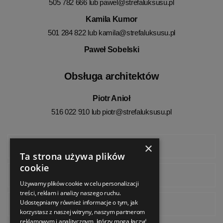
505 782 666 lub
pawel@strefaluksusu.pl
Kamila Kumor
501 284 822 lub
kamila@strefaluksusu.pl
Paweł Sobelski
Obsługa architektów
Piotr Anioł
516 022 910 lub
piotr@strefaluksusu.pl
×
Facebook
Ta strona używa plików
cookie
Instagram
Używamy plików cookie w celu personalizacji
treści, reklam i analizy naszego ruchu.
Udostępniamy również informacje o tym, jak
Pinterest
korzystasz z naszej witryny, naszym partnerom
reklamowym i analitycznym, którzy mogą łączyć