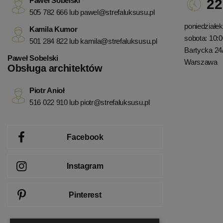
Paweł Sobelski
22
505 782 666 lub
pawel@strefaluksusu.pl
poniedziałek 
Kamila Kumor
sobota: 10:0
501 284 822 lub
kamila@strefaluksusu.pl
Bartycka 24
Paweł Sobelski
Warszawa
Obsługa architektów
Piotr Anioł
516 022 910 lub
piotr@strefaluksusu.pl
Facebook
Instagram
Pinterest