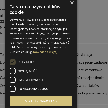
×
Ta strona używa plików
StrefaLuksusu.pl
cookie
ul. Bartycka 24/26 Pawilon 227
Używamy plików cookie w celu personalizacji
00-716 Warszawa
treści, reklam i analizy naszego ruchu.
NIP: 8251972213
Udostępniamy również informacje o tym, jak
REGON: 06035139
korzystasz z naszej witryny, naszym partnerom
reklamowym i analitycznym, którzy mogą łączyć
je z innymi informacjami, które im przekazałeś
lub które zebrali w wyniku korzystania przez
Ciebie z ich usług.
Dowiedz się więcej
Terminy realizacji zamówień
Deklaracje
NIEZBĘDNE
Dostępność produktów
Najczęściej zadawan
Koszty dostawy
Dane kontaktowe
WYDAJNOŚĆ
Gwarancja i serwis
Informacje o firmie
TARGETOWANIE
Zwrot towaru
Dla architektów
FUNKCJONALNOŚĆ
Regulamin
Jak kupować na raty
AKCEPTUJ WSZYSTKIE