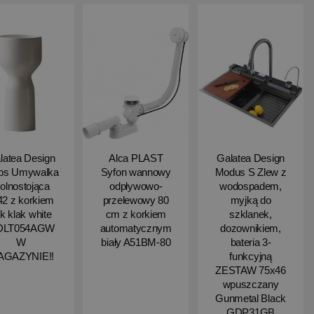
latea Design
Alca PLAST
Galatea Design
ips Umywalka
Syfon wannowy
Modus S Zlew z
olnostojąca
odpływowo-
wodospadem,
2 z korkiem
przelewowy 80
myjką do
ik klak white
cm z korkiem
szklanek,
DLT054AGW
automatycznym
dozownikiem,
W
biały A51BM-80
bateria 3-
AGAZYNIE!!
funkcyjną
ZESTAW 75x46
wpuszczany
Gunmetal Black
GDP31GB