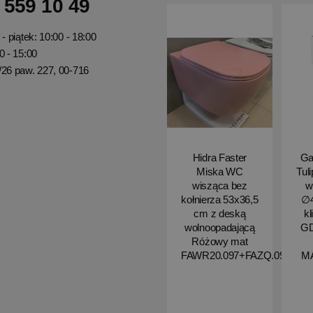
 559 10 49
- piątek: 10:00 - 18:00
0 - 15:00
/26 paw. 227, 00-716
Hidra Faster
Ga
Miska WC
Tul
wisząca bez
w
kołnierza 53x36,5
∅4
cm z deską
kl
wolnoopadającą
G
Różowy mat
FAWR20.097+FAZQ.097
M