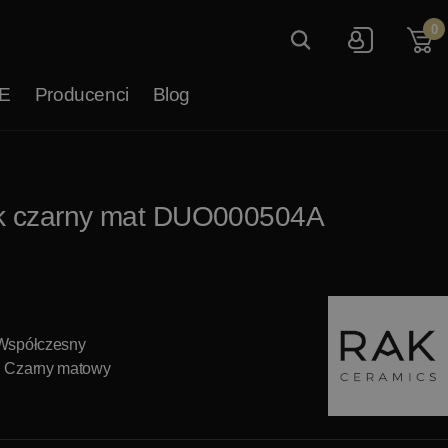
0
E
Producenci
Blog
lak czarny mat DUO000504A
 Współczesny
: Czarny matowy