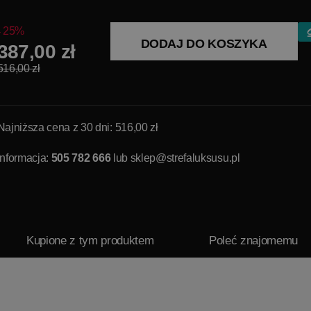
25%
DODAJ DO KOSZYKA
387,00 zł
516,00 zł
Najniższa cena z 30 dni: 516,00 zł
Informacja:
505 782 666
lub
sklep@strefaluksusu.pl
Kupione z tym produktem
Poleć znajomemu