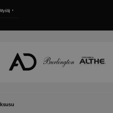
Wyślij
uksusu