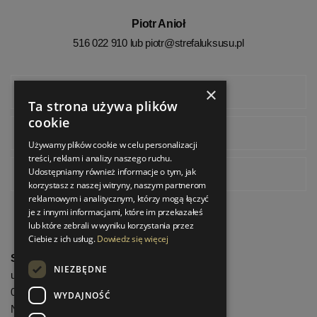
Piotr Anioł
516 022 910 lub
piotr@strefaluksusu.pl
×
Facebook
Ta strona używa plików
cookie
Instagram
Używamy plików cookie w celu personalizacji
treści, reklam i analizy naszego ruchu.
Udostępniamy również informacje o tym, jak
Pinterest
korzystasz z naszej witryny, naszym partnerom
reklamowym i analitycznym, którzy mogą łączyć
je z innymi informacjami, które im przekazałeś
lub które zebrali w wyniku korzystania przez
Ciebie z ich usług.
Dowiedz się więcej
StrefaLuksusu.pl
NIEZBĘDNE
ul. Bartycka 24/26 Pawilon 227
00-716 Warszawa
WYDAJNOŚĆ
NIP: 8251972213