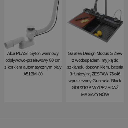
Alca PLAST Syfon wannowy
Galatea Design Modus S Zlew
odpływowo-przelewowy 80 cm
z wodospadem, myjką do
z korkiem automatycznym biały
szklanek, dozownikiem, bateria
A51BM-80
3-funkcyjną ZESTAW 75x46
wpuszczany Gunmetal Black
GDP31GB WYPRZEDAŻ
MAGAZYNÓW