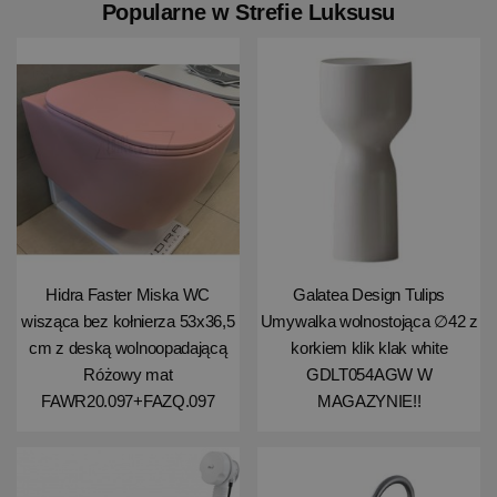
Popularne w Strefie Luksusu
Hidra Faster Miska WC
Galatea Design Tulips
wisząca bez kołnierza 53x36,5
Umywalka wolnostojąca ∅42 z
cm z deską wolnoopadającą
korkiem klik klak white
Różowy mat
GDLT054AGW W
FAWR20.097+FAZQ.097
MAGAZYNIE!!