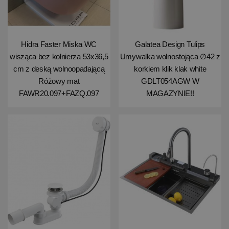
Hidra Faster Miska WC
Galatea Design Tulips
wisząca bez kołnierza 53x36,5
Umywalka wolnostojąca ∅42 z
cm z deską wolnoopadającą
korkiem klik klak white
Różowy mat
GDLT054AGW W
FAWR20.097+FAZQ.097
MAGAZYNIE!!