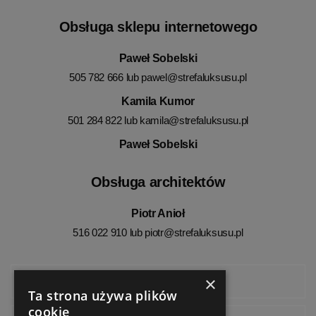
Obsługa sklepu internetowego
Paweł Sobelski
505 782 666 lub
pawel@strefaluksusu.pl
Kamila Kumor
501 284 822 lub
kamila@strefaluksusu.pl
Paweł Sobelski
Obsługa architektów
Piotr Anioł
516 022 910 lub
piotr@strefaluksusu.pl
×
Facebook
Ta strona używa plików
cookie