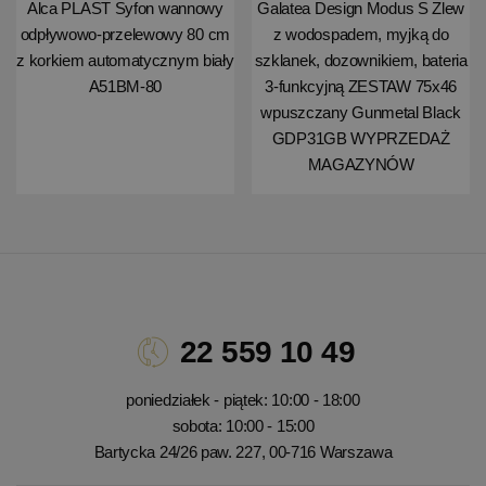
Alca PLAST Syfon wannowy
Galatea Design Modus S Zlew
odpływowo-przelewowy 80 cm
z wodospadem, myjką do
z korkiem automatycznym biały
szklanek, dozownikiem, bateria
A51BM-80
3-funkcyjną ZESTAW 75x46
wpuszczany Gunmetal Black
GDP31GB WYPRZEDAŻ
MAGAZYNÓW
22 559 10 49
poniedziałek - piątek: 10:00 - 18:00
sobota: 10:00 - 15:00
Bartycka 24/26 paw. 227, 00-716 Warszawa