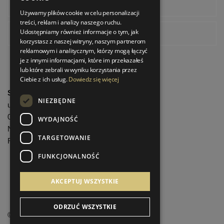
Instagram
Używamy plików cookie w celu personalizacji
treści, reklam i analizy naszego ruchu.
Udostępniamy również informacje o tym, jak
Pinterest
korzystasz z naszej witryny, naszym partnerom
reklamowym i analitycznym, którzy mogą łączyć
je z innymi informacjami, które im przekazałeś
lub które zebrali w wyniku korzystania przez
Ciebie z ich usług.
Dowiedz się więcej
StrefaLuksusu.pl
NIEZBĘDNE
ul. Bartycka 24/26 Pawilon 227
00-716 Warszawa
WYDAJNOŚĆ
NIP: 8251972213
TARGETOWANIE
REGON: 06035139
FUNKCJONALNOŚĆ
Menu informacyjne
AKCEPTUJ WSZYSTKIE
ODRZUĆ WSZYSTKIE
©
StrefaLuksusu.pl