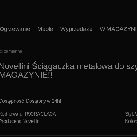
Ogrzewanie
Meble
Wyprzedaże
W MAGAZYNI
ści zamienne
Novellini Ściągaczka metalowa do
MAGAZYNIE!!
Dostępność: Dostępny w 24h!
Kod towaru: R90RACLA0A
Styl:
Producent:
Novellini
Kolor