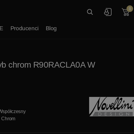
0
E
Producenci
Blog
 szyb chrom R90RACLA0A W
 Współczesny
: Chrom