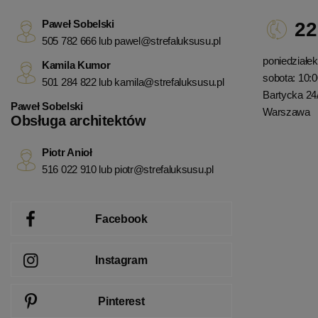
Paweł Sobelski
22
505 782 666 lub
pawel@strefaluksusu.pl
poniedziałek 
Kamila Kumor
sobota: 10:0
501 284 822 lub
kamila@strefaluksusu.pl
Bartycka 24
Paweł Sobelski
Warszawa
Obsługa architektów
Piotr Anioł
516 022 910 lub
piotr@strefaluksusu.pl
Facebook
Instagram
Pinterest