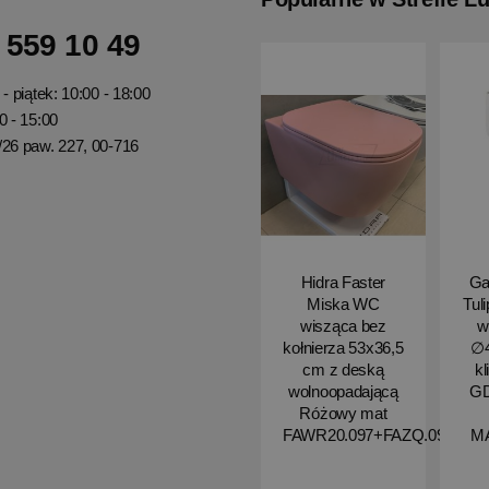
 559 10 49
- piątek: 10:00 - 18:00
0 - 15:00
/26 paw. 227, 00-716
Hidra Faster
Ga
Miska WC
Tul
wisząca bez
w
kołnierza 53x36,5
∅4
cm z deską
kl
wolnoopadającą
G
Różowy mat
FAWR20.097+FAZQ.097
M