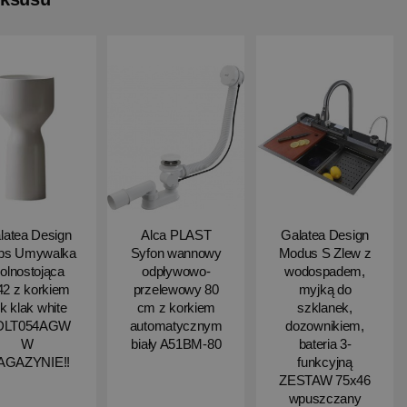
latea Design
Alca PLAST
Galatea Design
ips Umywalka
Syfon wannowy
Modus S Zlew z
olnostojąca
odpływowo-
wodospadem,
2 z korkiem
przelewowy 80
myjką do
ik klak white
cm z korkiem
szklanek,
DLT054AGW
automatycznym
dozownikiem,
W
biały A51BM-80
bateria 3-
AGAZYNIE!!
funkcyjną
ZESTAW 75x46
wpuszczany