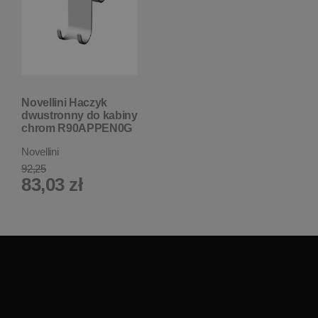
Novellini Haczyk
dwustronny do kabiny
chrom R90APPEN0G
W MAGAZYNIE!!
Novellini
92,25
83,03 zł