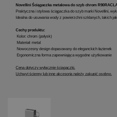
Novellini Ściągaczka metalowa do szyb chrom R90RACL
Praktyczna i stylowa ściągaczka do szyb marki Novellini, w
Idealna do usuwania wody z powierzchni szklanych, takich jak
Cechy produktu:
Kolor: chrom (połysk)
Materiał: metal
Nowoczesny design dopasowany do eleganckich łazienek
Ergonomiczna forma zapewniająca wygodne użytkowanie
Cena dotyczy wyłącznie ściągaczki.
Uchwyt ścienny lub inne akcesoria należy zakupić osobno.