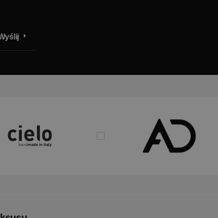
Wyślij
uksusu