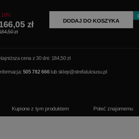
10%
DODAJ DO KOSZYKA
166,05 zł
184,50 zł
Najniższa cena z 30 dni: 184,50 zł
Informacja:
505 782 666
lub
sklep@strefaluksusu.pl
Kupione z tym produktem
Poleć znajomemu