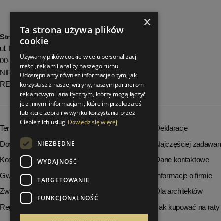
×
Ta strona używa plików
StrefaLuksusu.pl
cookie
ul. Bartycka 24/26 Pawilon 227
Używamy plików cookie w celu personalizacji
00-716 Warszawa
treści, reklam i analizy naszego ruchu.
NIP: 8251972213
Udostępniamy również informacje o tym, jak
REGON: 06035139
korzystasz z naszej witryny, naszym partnerom
reklamowym i analitycznym, którzy mogą łączyć
je z innymi informacjami, które im przekazałeś
lub które zebrali w wyniku korzystania przez
Ciebie z ich usług.
Dowiedz się więcej
Terminy realizacji zamówień
Deklaracje
NIEZBĘDNE
Dostępność produktów
Najczęściej zadawan
Koszty dostawy
Dane kontaktowe
WYDAJNOŚĆ
Gwarancja i serwis
Informacje o firmie
TARGETOWANIE
Zwrot towaru
Dla architektów
FUNKCJONALNOŚĆ
Regulamin
Jak kupować na raty