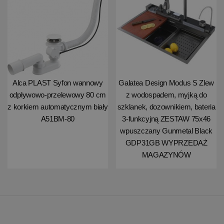
Alca PLAST Syfon wannowy
Galatea Design Modus S Zlew
odpływowo-przelewowy 80 cm
z wodospadem, myjką do
z korkiem automatycznym biały
szklanek, dozownikiem, bateria
A51BM-80
3-funkcyjną ZESTAW 75x46
wpuszczany Gunmetal Black
GDP31GB WYPRZEDAŻ
MAGAZYNÓW