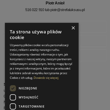
Piotr Anioł
516 022 910 lub
piotr@strefaluksusu.pl
×
Facebook
Ta strona używa plików
cookie
Instagram
Używamy plików cookie w celu personalizacji
treści, reklam i analizy naszego ruchu.
Udostępniamy również informacje o tym, jak
Pinterest
korzystasz z naszej witryny, naszym partnerom
reklamowym i analitycznym, którzy mogą łączyć
je z innymi informacjami, które im przekazałeś
lub które zebrali w wyniku korzystania przez
Ciebie z ich usług.
Dowiedz się więcej
StrefaLuksusu.pl
NIEZBĘDNE
ul. Bartycka 24/26 Pawilon 227
00-716 Warszawa
WYDAJNOŚĆ
NIP: 8251972213
TARGETOWANIE
REGON: 06035139