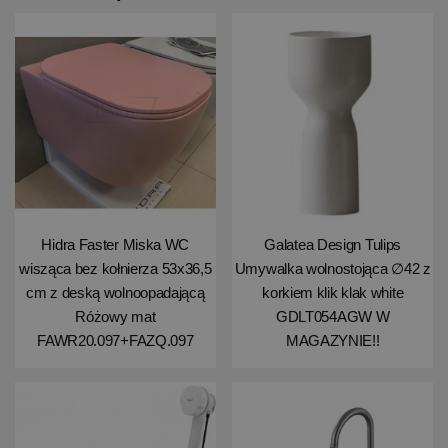
Hidra Faster Miska WC
Galatea Design Tulips
wisząca bez kołnierza 53x36,5
Umywalka wolnostojąca ∅42 z
cm z deską wolnoopadającą
korkiem klik klak white
Różowy mat
GDLT054AGW W
FAWR20.097+FAZQ.097
MAGAZYNIE!!