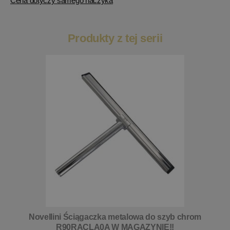
Cena dotyczy samego haczyka
Produkty z tej serii
Novellini Ściągaczka metalowa do szyb chrom
R90RACLA0A W MAGAZYNIE!!