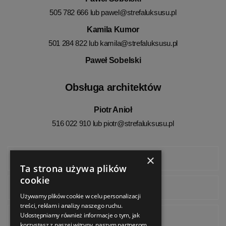
505 782 666 lub
pawel@strefaluksusu.pl
Kamila Kumor
501 284 822 lub
kamila@strefaluksusu.pl
Paweł Sobelski
Obsługa architektów
Piotr Anioł
516 022 910 lub
piotr@strefaluksusu.pl
×
Facebook
Ta strona używa plików
cookie
Instagram
Używamy plików cookie w celu personalizacji
treści, reklam i analizy naszego ruchu.
Udostępniamy również informacje o tym, jak
Pinterest
korzystasz z naszej witryny, naszym partnerom