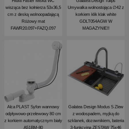
Hidra Faster Miska WC
Galatea Design Tulips
wisząca bez kołnierza 53x36,5
Umywalka wolnostojąca ∅42 z
cm z deską wolnoopadającą
korkiem klik klak white
Różowy mat
GDLT054AGW W
FAWR20.097+FAZQ.097
MAGAZYNIE!!
Alca PLAST Syfon wannowy
Galatea Design Modus S Zlew
odpływowo-przelewowy 80 cm
z wodospadem, myjką do
z korkiem automatycznym biały
szklanek, dozownikiem, bateria
A51BM-80
3-funkcyjną ZESTAW 75x46