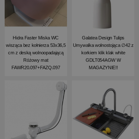
Hidra Faster Miska WC
Galatea Design Tulips
wisząca bez kołnierza 53x36,5
Umywalka wolnostojąca ∅42 z
cm z deską wolnoopadającą
korkiem klik klak white
Różowy mat
GDLT054AGW W
FAWR20.097+FAZQ.097
MAGAZYNIE!!