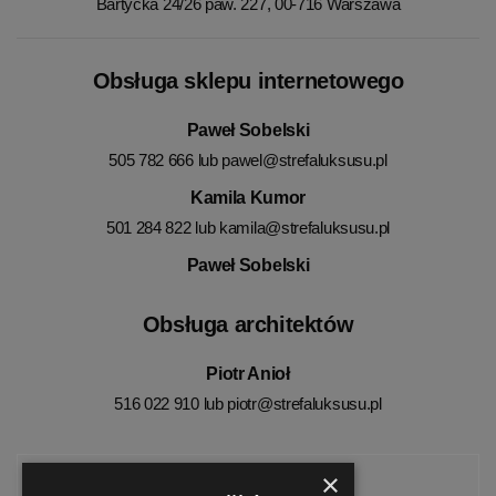
Bartycka 24/26 paw. 227, 00-716 Warszawa
Obsługa sklepu internetowego
Paweł Sobelski
505 782 666 lub
pawel@strefaluksusu.pl
Kamila Kumor
501 284 822 lub
kamila@strefaluksusu.pl
Paweł Sobelski
Obsługa architektów
Piotr Anioł
516 022 910 lub
piotr@strefaluksusu.pl
×
Facebook