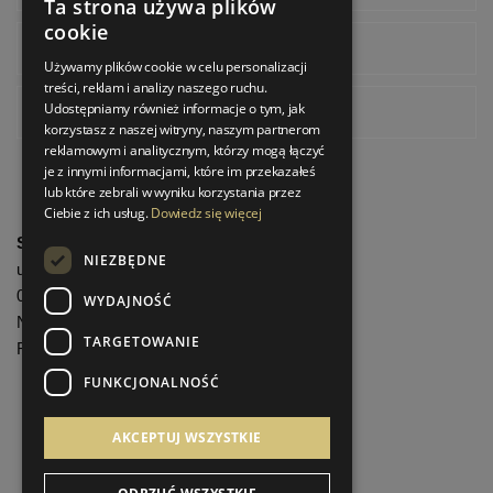
Ta strona używa plików
cookie
Instagram
Używamy plików cookie w celu personalizacji
treści, reklam i analizy naszego ruchu.
Udostępniamy również informacje o tym, jak
Pinterest
korzystasz z naszej witryny, naszym partnerom
reklamowym i analitycznym, którzy mogą łączyć
je z innymi informacjami, które im przekazałeś
lub które zebrali w wyniku korzystania przez
Ciebie z ich usług.
Dowiedz się więcej
StrefaLuksusu.pl
NIEZBĘDNE
ul. Bartycka 24/26 Pawilon 227
00-716 Warszawa
WYDAJNOŚĆ
NIP: 8251972213
TARGETOWANIE
REGON: 06035139
FUNKCJONALNOŚĆ
Menu informacyjne
AKCEPTUJ WSZYSTKIE