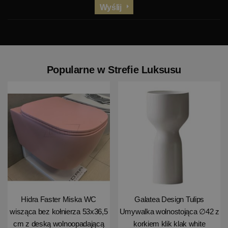
Wyślij
Popularne w Strefie Luksusu
Hidra Faster Miska WC
Galatea Design Tulips
wisząca bez kołnierza 53x36,5
Umywalka wolnostojąca ∅42 z
cm z deską wolnoopadającą
korkiem klik klak white