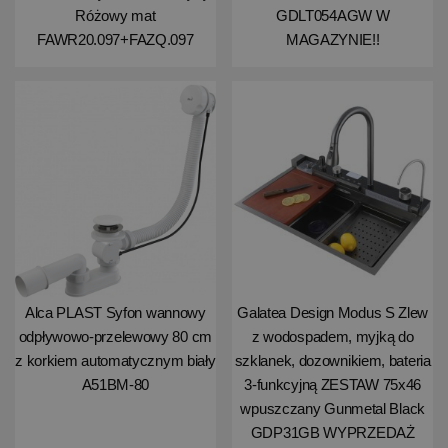
Różowy mat
GDLT054AGW W
FAWR20.097+FAZQ.097
MAGAZYNIE!!
Alca PLAST Syfon wannowy
Galatea Design Modus S Zlew
odpływowo-przelewowy 80 cm
z wodospadem, myjką do
z korkiem automatycznym biały
szklanek, dozownikiem, bateria
A51BM-80
3-funkcyjną ZESTAW 75x46
wpuszczany Gunmetal Black
GDP31GB WYPRZEDAŻ