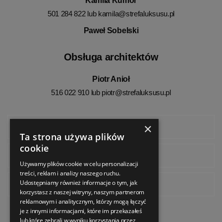
Kamila Kumor
501 284 822 lub
kamila@strefaluksusu.pl
Paweł Sobelski
Obsługa architektów
Piotr Anioł
516 022 910 lub
piotr@strefaluksusu.pl
×
Facebook
Ta strona używa plików
cookie
Instagram
Używamy plików cookie w celu personalizacji
treści, reklam i analizy naszego ruchu.
Udostępniamy również informacje o tym, jak
Pinterest
korzystasz z naszej witryny, naszym partnerom
reklamowym i analitycznym, którzy mogą łączyć
je z innymi informacjami, które im przekazałeś
lub które zebrali w wyniku korzystania przez