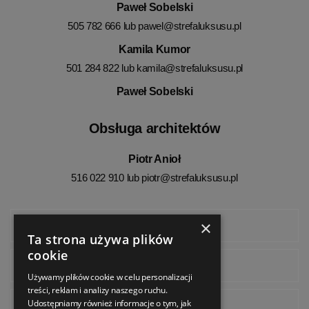
Paweł Sobelski
505 782 666 lub
pawel@strefaluksusu.pl
Kamila Kumor
501 284 822 lub
kamila@strefaluksusu.pl
Paweł Sobelski
Obsługa architektów
Piotr Anioł
516 022 910 lub
piotr@strefaluksusu.pl
×
Facebook
Ta strona używa plików
cookie
Instagram
Używamy plików cookie w celu personalizacji
treści, reklam i analizy naszego ruchu.
Udostępniamy również informacje o tym, jak
Pinterest