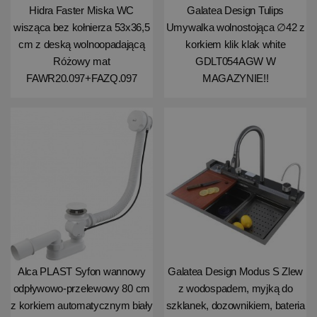
Hidra Faster Miska WC
Galatea Design Tulips
wisząca bez kołnierza 53x36,5
Umywalka wolnostojąca ∅42 z
cm z deską wolnoopadającą
korkiem klik klak white
Różowy mat
GDLT054AGW W
FAWR20.097+FAZQ.097
MAGAZYNIE!!
Alca PLAST Syfon wannowy
Galatea Design Modus S Zlew
odpływowo-przelewowy 80 cm
z wodospadem, myjką do
z korkiem automatycznym biały
szklanek, dozownikiem, bateria