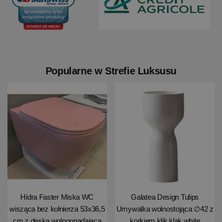
Popularne w Strefie Luksusu
Hidra Faster Miska WC
Galatea Design Tulips
wisząca bez kołnierza 53x36,5
Umywalka wolnostojąca ∅42 z
cm z deską wolnoopadającą
korkiem klik klak white