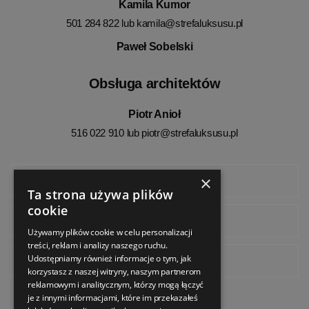
Kamila Kumor
501 284 822 lub
kamila@strefaluksusu.pl
Paweł Sobelski
Obsługa architektów
Piotr Anioł
516 022 910 lub
piotr@strefaluksusu.pl
×
Facebook
Ta strona używa plików
cookie
Instagram
Używamy plików cookie w celu personalizacji
treści, reklam i analizy naszego ruchu.
Udostępniamy również informacje o tym, jak
Pinterest
korzystasz z naszej witryny, naszym partnerom
reklamowym i analitycznym, którzy mogą łączyć
je z innymi informacjami, które im przekazałeś