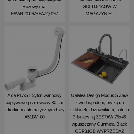
Różowy mat
GDLT054AGW W
FAWR20.097+FAZQ.097
MAGAZYNIE!!
Alca PLAST Syfon wannowy
Galatea Design Modus S Zlew
odpływowo-przelewowy 80 cm
z wodospadem, myjką do
z korkiem automatycznym biały
szklanek, dozownikiem, bateria
A51BM-80
3-funkcyjną ZESTAW 75x46
wpuszczany Gunmetal Black
GDP31GB WYPRZEDAŻ