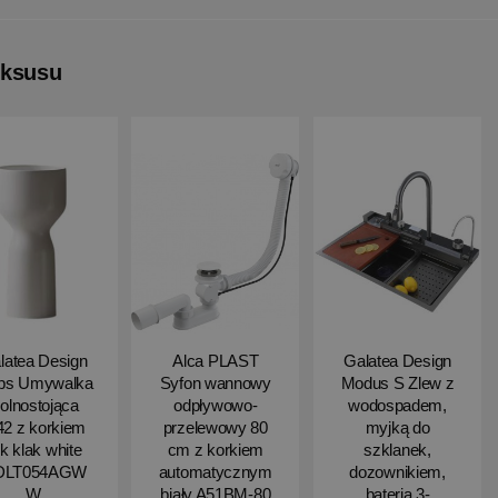
uksusu
latea Design
Alca PLAST
Galatea Design
ips Umywalka
Syfon wannowy
Modus S Zlew z
olnostojąca
odpływowo-
wodospadem,
2 z korkiem
przelewowy 80
myjką do
ik klak white
cm z korkiem
szklanek,
DLT054AGW
automatycznym
dozownikiem,
W
biały A51BM-80
bateria 3-