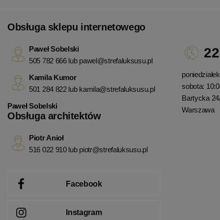
Obsługa sklepu internetowego
Paweł Sobelski
22
505 782 666 lub
pawel@strefaluksusu.pl
poniedziałek 
Kamila Kumor
sobota: 10:0
501 284 822 lub
kamila@strefaluksusu.pl
Bartycka 24
Paweł Sobelski
Warszawa
Obsługa architektów
Piotr Anioł
516 022 910 lub
piotr@strefaluksusu.pl
Facebook
Instagram