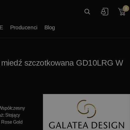
0
E
Producenci
Blog
0L miedź szczotkowana GD10LRG W
 Współczesny
ż: Stojący
: Rose Gold