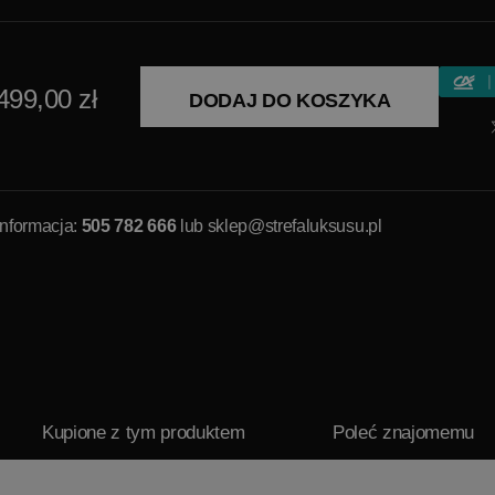
499,00 zł
DODAJ DO KOSZYKA
Informacja:
505 782 666
lub
sklep@strefaluksusu.pl
Kupione z tym produktem
Poleć znajomemu