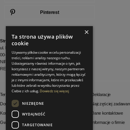
Pinterest
×
Ta strona używa plików
StrefaLuksusu.pl
cookie
ul. Bartycka 24/26 Pawilon 227
Używamy plików cookie w celu personalizacji
00-716 Warszawa
treści, reklam i analizy naszego ruchu.
NIP: 8251972213
Udostępniamy również informacje o tym, jak
REGON: 06035139
korzystasz z naszej witryny, naszym partnerom
reklamowym i analitycznym, którzy mogą łączyć
je z innymi informacjami, które im przekazałeś
lub które zebrali w wyniku korzystania przez
Ciebie z ich usług.
Dowiedz się więcej
Terminy realizacji zamówień
Deklaracje
NIEZBĘDNE
Dostępność produktów
Najczęściej zadawan
Koszty dostawy
Dane kontaktowe
WYDAJNOŚĆ
Gwarancja i serwis
Informacje o firmie
TARGETOWANIE