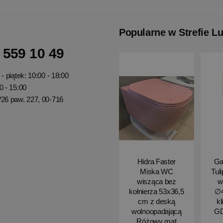
Popularne w Strefie L
 559 10 49
- piątek: 10:00 - 18:00
0 - 15:00
/26 paw. 227, 00-716
Hidra Faster
Ga
Miska WC
Tul
wisząca bez
w
kołnierza 53x36,5
∅4
cm z deską
kl
wolnoopadającą
G
Różowy mat