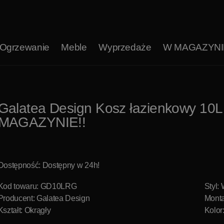
Ogrzewanie
Meble
Wyprzedaże
W MAGAZYNI
Galatea Design Kosz łazienkowy 1
MAGAZYNIE!!
Dostępność: Dostępny w 24h!
Kod towaru: GD10LRG
Styl:
Producent:
Galatea Design
Monta
Kształt: Okrągły
Kolor