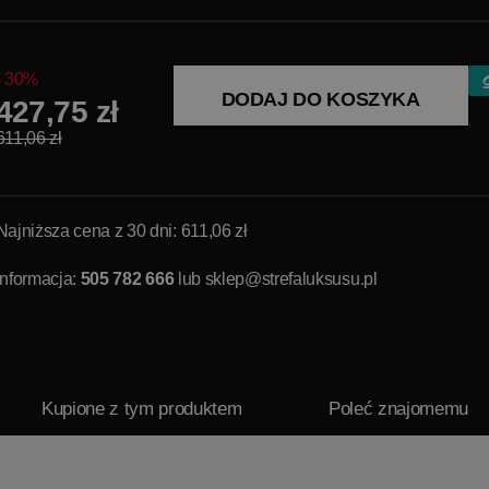
30%
DODAJ DO KOSZYKA
427,75 zł
611,06 zł
Najniższa cena z 30 dni: 611,06 zł
Informacja:
505 782 666
lub
sklep@strefaluksusu.pl
Kupione z tym produktem
Poleć znajomemu