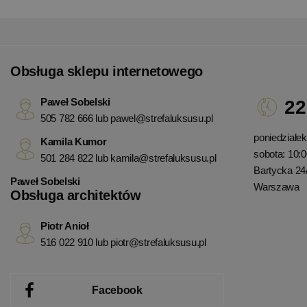
Obsługa sklepu internetowego
Paweł Sobelski
22
505 782 666 lub
pawel@strefaluksusu.pl
poniedziałek 
Kamila Kumor
sobota: 10:0
501 284 822 lub
kamila@strefaluksusu.pl
Bartycka 24
Paweł Sobelski
Warszawa
Obsługa architektów
Piotr Anioł
516 022 910 lub
piotr@strefaluksusu.pl
Facebook