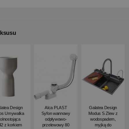
uksusu
latea Design
Alca PLAST
Galatea Design
ips Umywalka
Syfon wannowy
Modus S Zlew z
olnostojąca
odpływowo-
wodospadem,
2 z korkiem
przelewowy 80
myjką do