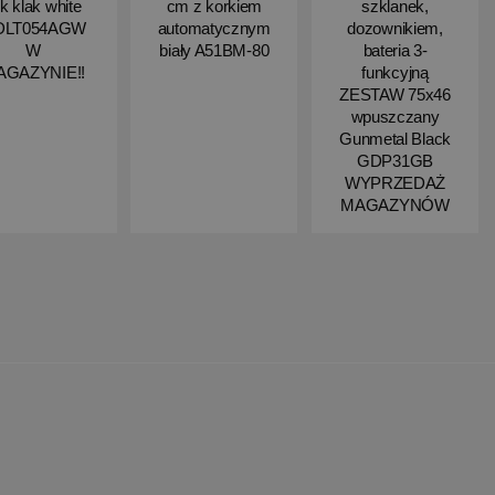
ik klak white
cm z korkiem
szklanek,
DLT054AGW
automatycznym
dozownikiem,
W
biały A51BM-80
bateria 3-
AGAZYNIE!!
funkcyjną
ZESTAW 75x46
wpuszczany
Gunmetal Black
GDP31GB
WYPRZEDAŻ
MAGAZYNÓW