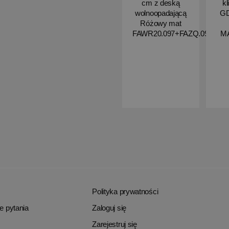
cm z deską
kl
wolnoopadającą
G
Różowy mat
FAWR20.097+FAZQ.097
M
Polityka prywatności
e pytania
Zaloguj się
Zarejestruj się