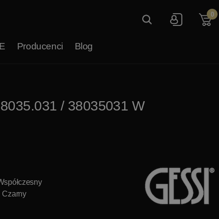
0
E
Producenci
Blog
 38035.031 / 38035031 W
 Współczesny
: Czarny