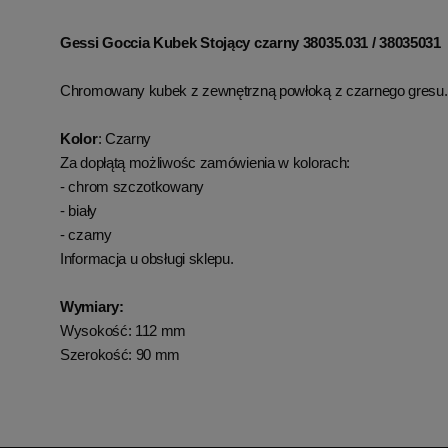
Gessi Goccia Kubek Stojący czarny 38035.031 / 38035031
Chromowany kubek z zewnętrzną powłoką z czarnego gresu.
Kolor
: Czarny
Za dopłątą możliwośc zamówienia w kolorach:
- chrom szczotkowany
- biały
- czarny
Informacja u obsługi sklepu.
Wymiary:
Wysokość: 112 mm
Szerokość: 90 mm