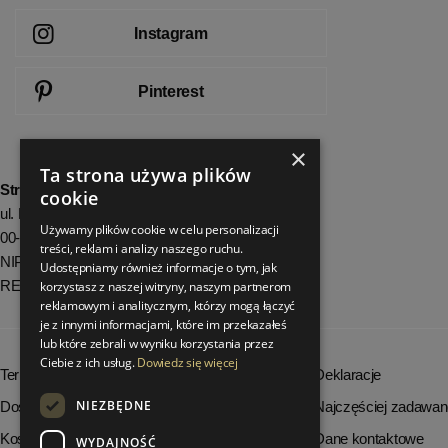
Instagram
Pinterest
×
Ta strona używa plików
StrefaLuksusu.pl
cookie
ul. Bartycka 24/26 Pawilon 227
Używamy plików cookie w celu personalizacji
00-716 Warszawa
treści, reklam i analizy naszego ruchu.
NIP: 8251972213
Udostępniamy również informacje o tym, jak
REGON: 06035139
korzystasz z naszej witryny, naszym partnerom
reklamowym i analitycznym, którzy mogą łączyć
je z innymi informacjami, które im przekazałeś
lub które zebrali w wyniku korzystania przez
Ciebie z ich usług.
Dowiedz się więcej
Terminy realizacji zamówień
Deklaracje
NIEZBĘDNE
Dostępność produktów
Najczęściej zadawan
Koszty dostawy
Dane kontaktowe
WYDAJNOŚĆ