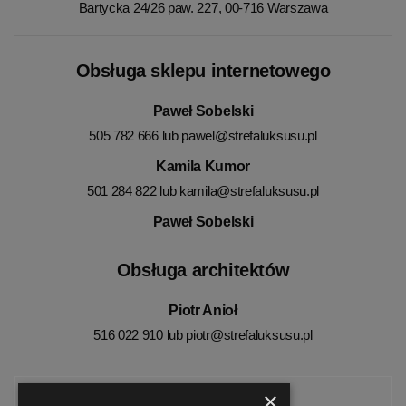
Bartycka 24/26 paw. 227, 00-716 Warszawa
Obsługa sklepu internetowego
Paweł Sobelski
505 782 666 lub
pawel@strefaluksusu.pl
Kamila Kumor
501 284 822 lub
kamila@strefaluksusu.pl
Paweł Sobelski
Obsługa architektów
Piotr Anioł
516 022 910 lub
piotr@strefaluksusu.pl
×
Facebook