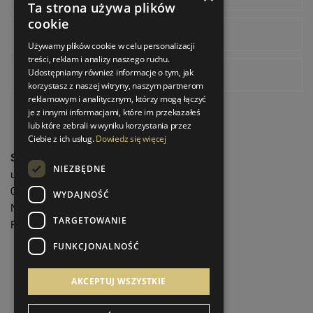
Ta strona używa plików
cookie
Instagram
Używamy plików cookie w celu personalizacji
treści, reklam i analizy naszego ruchu.
Udostępniamy również informacje o tym, jak
Pinterest
korzystasz z naszej witryny, naszym partnerom
reklamowym i analitycznym, którzy mogą łączyć
je z innymi informacjami, które im przekazałeś
lub które zebrali w wyniku korzystania przez
Ciebie z ich usług.
Dowiedz się więcej
StrefaLuksusu.pl
NIEZBĘDNE
ul. Bartycka 24/26 Pawilon 227
00-716 Warszawa
WYDAJNOŚĆ
NIP: 8251972213
TARGETOWANIE
REGON: 06035139
FUNKCJONALNOŚĆ
Menu informacyjne
AKCEPTUJ WSZYSTKIE