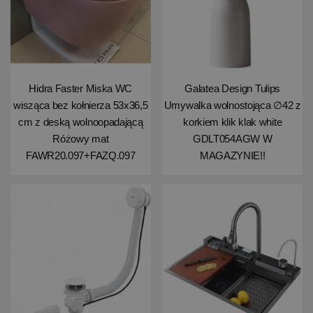
Hidra Faster Miska WC
Galatea Design Tulips
wisząca bez kołnierza 53x36,5
Umywalka wolnostojąca ∅42 z
cm z deską wolnoopadającą
korkiem klik klak white
Różowy mat
GDLT054AGW W
FAWR20.097+FAZQ.097
MAGAZYNIE!!